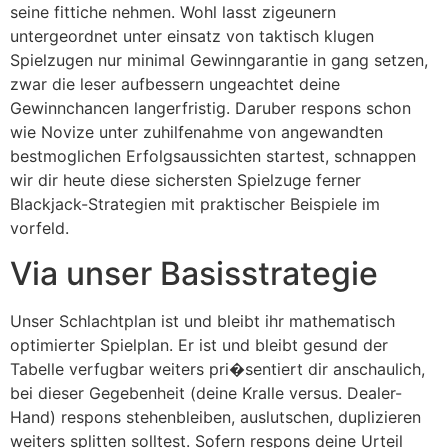
seine fittiche nehmen. Wohl lasst zigeunern
untergeordnet unter einsatz von taktisch klugen
Spielzugen nur minimal Gewinngarantie in gang setzen,
zwar die leser aufbessern ungeachtet deine
Gewinnchancen langerfristig. Daruber respons schon
wie Novize unter zuhilfenahme von angewandten
bestmoglichen Erfolgsaussichten startest, schnappen
wir dir heute diese sichersten Spielzuge ferner
Blackjack-Strategien mit praktischer Beispiele im
vorfeld.
Via unser Basisstrategie
Unser Schlachtplan ist und bleibt ihr mathematisch
optimierter Spielplan. Er ist und bleibt gesund der
Tabelle verfugbar weiters pri�sentiert dir anschaulich,
bei dieser Gegebenheit (deine Kralle versus. Dealer-
Hand) respons stehenbleiben, auslutschen, duplizieren
weiters splitten solltest. Sofern respons deine Urteil