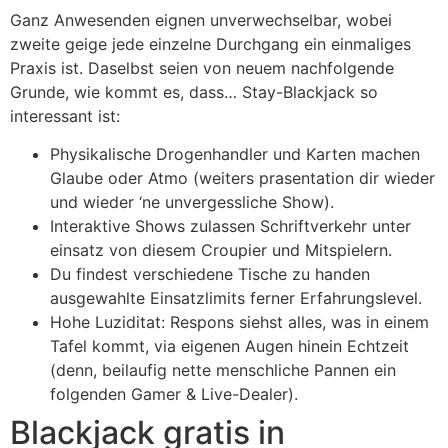
Ganz Anwesenden eignen unverwechselbar, wobei
zweite geige jede einzelne Durchgang ein einmaliges
Praxis ist. Daselbst seien von neuem nachfolgende
Grunde, wie kommt es, dass… Stay-Blackjack so
interessant ist:
Physikalische Drogenhandler und Karten machen
Glaube oder Atmo (weiters prasentation dir wieder
und wieder ‘ne unvergessliche Show).
Interaktive Shows zulassen Schriftverkehr unter
einsatz von diesem Croupier und Mitspielern.
Du findest verschiedene Tische zu handen
ausgewahlte Einsatzlimits ferner Erfahrungslevel.
Hohe Luziditat: Respons siehst alles, was in einem
Tafel kommt, via eigenen Augen hinein Echtzeit
(denn, beilaufig nette menschliche Pannen ein
folgenden Gamer & Live-Dealer).
Blackjack gratis in