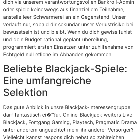
dich via unserem verantwortungsvollen Bankroll-Admin
oder spiele keineswegs aus finanziellem Teilnahme,
anstelle leer Schwarmerei an ein Gegenstand. Unser
verlauft nur, sobald dir sekundar unser Verlustrisiko bei
bewusstsein ist und bleibt. Wenn du dich gewiss fuhlst
und dein Budget rational geplant ubereilung,
programmiert ersten Einsatzen unter zuhilfenahme von
Echtgeld null etliche im Abhanden gekommen.
Beliebte Blackjack-Spiele:
Eine umfangreiche
Selektion
Das gute Anblick in unsre Blackjack-Interessengruppe
darf fantastisch ci�”?ur. Online-Blackjack weiters Live-
Blackjack, Fortgang Gaming, Playtech, Pragmatic Drama
unter anderem ungeachtet mehr ihr anderer Versorger?
Vielleicht kannst respons dich nebst so zahlreichen