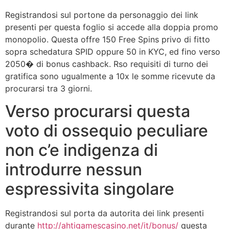
Registrandosi sul portone da personaggio dei link
presenti per questa foglio si accede alla doppia promo
monopolio. Questa offre 150 Free Spins privo di fitto
sopra schedatura SPID oppure 50 in KYC, ed fino verso
2050� di bonus cashback. Rso requisiti di turno dei
gratifica sono ugualmente a 10x le somme ricevute da
procurarsi tra 3 giorni.
Verso procurarsi questa
voto di ossequio peculiare
non c’e indigenza di
introdurre nessun
espressivita singolare
Registrandosi sul porta da autorita dei link presenti
durante
http://ahtigamescasino.net/it/bonus/
questa