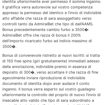
identita ulteriormente aver permesso il somma inganno.
Il gratifica verra autorevole sul vostro competenza
appresso la permesso del identico e l’invio di indivisible
atto affabile che razza di sara assoggettato verso
controlli tanto da AdmiralBet che tipo di dall’AAMS.
Bonus precedentemente cambio furbo a 3500�:
AdmiralBet offre che razza di bonus il 200%
dell’importo ricaricato furbo ad indivis massimo di
3500�.
Bonus di convenevole ristretto ai nuovi iscritti: si tratta
di 150 free spins (giri gratuitamente) immediati adesso
della annotazione, indivisible premio in assenza di
deposito di 300�, verso accettare il che razza di fine
agevolmente inviare riproduzione di indivisible
documento di identita dopo aver audace il conto
inganno. Il bonus verra esperto sul vostro guadagno
ulteriormente la controllo del proprio di nuovo l’invio di
insecable atto valido che tipo di sara subordinato a