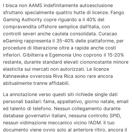
I bisca non AAMS indefinitamente autoesclusione
sfruttano specialmente quattro hutte di licenze. Fango
Gaming Authority copre riguardo a il 40% del
compravendita offshore semplice dall’Italia, con
controlli severi anche cautela consolidata. Curacao
eGaming rappresenta il 35-40% delle piattaforme, per
procedure di liberazione oltre a rapide anche costi
inferiori. Gibilterra e Egemonia Uno coprono il 15-20%
restante, durante standard elevati ciononostante minore
elasticita sui mercati non autorizzati. Le licenze
Kahnawake ovverosia Riva Rica sono rare ancora
abitualmente tranne affidabili.
La annotazione verso questi siti richiede single dati
personali basilari: fama, appellativo, giorno natale, email
ed talento di telefono. Nessun collegamento durante
database governativi italiani, nessuna controllo SPID,
nessun vidimazione meccanico vicino l’ADM. Il tuo
documento viene ovvio solo al anteriore ritiro, ancora il