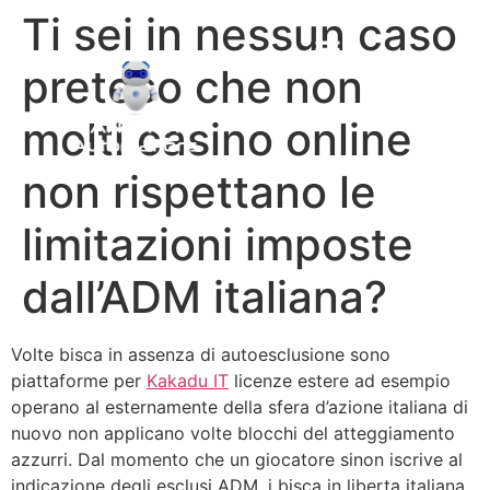
Ti sei in nessun caso
preteso che non
molti casino online
non rispettano le
limitazioni imposte
dall’ADM italiana?
Volte bisca in assenza di autoesclusione sono
piattaforme per
Kakadu IT
licenze estere ad esempio
operano al esternamente della sfera d’azione italiana di
nuovo non applicano volte blocchi del atteggiamento
azzurri. Dal momento che un giocatore sinon iscrive al
indicazione degli esclusi ADM, i bisca in liberta italiana