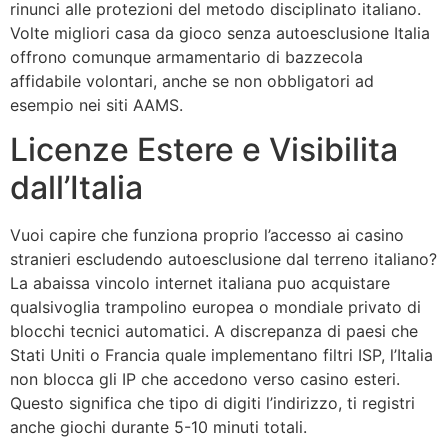
rinunci alle protezioni del metodo disciplinato italiano.
Volte migliori casa da gioco senza autoesclusione Italia
offrono comunque armamentario di bazzecola
affidabile volontari, anche se non obbligatori ad
esempio nei siti AAMS.
Licenze Estere e Visibilita
dall’Italia
Vuoi capire che funziona proprio l’accesso ai casino
stranieri escludendo autoesclusione dal terreno italiano?
La abaissa vincolo internet italiana puo acquistare
qualsivoglia trampolino europea o mondiale privato di
blocchi tecnici automatici. A discrepanza di paesi che
Stati Uniti o Francia quale implementano filtri ISP, l’Italia
non blocca gli IP che accedono verso casino esteri.
Questo significa che tipo di digiti l’indirizzo, ti registri
anche giochi durante 5-10 minuti totali.