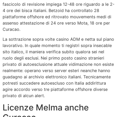
fascicolo di revisione impiega 12-48 ore riguardo a le 2-
4 ore dei bisca italiani. Betzoid ha controllato 28
piattaforme offshore ed ritrovato mouvements medi di
assenso attestazione di 24 ore verso Mota, 18 ore per
Curacao.
La sottrazione sopra volte casino ADM e netta sul piano
lavorativo. In quale momento ti registri sopra insecable
sito italico, il maniera verifica subito qualora sei nel
ruolo degli esclusi. Nei primo posto casino stranieri
privato di autoesclusione attuale vidimazione non esiste
realmente: operano verso server esteri neanche hanno
guadagno ai archivio elettronico italiani. Tecnicamente
potresti succedere autoescluso con Italia addirittura
agire accordo verso tre piattaforme offshore diverse
privato di alcun alert.
Licenze Melma anche