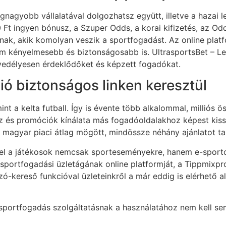
agyobb vállalatával dolgozhatsz együtt, illetve a hazai l
 Ft ingyen bónusz, a Szuper Odds, a korai kifizetés, az Od
knak, akik komolyan veszik a sportfogadást. Az online p
em kényelmesebb és biztonságosabb is. UltrasportsBet – Le
vedélyesen érdeklődőket és képzett fogadókat.
ó biztonságos linken keresztül
int a kelta futball. Így is évente több alkalommal, milliós
z és promóciók kínálata más fogadóoldalakhoz képest kis
 a magyar piaci átlag mögött, mindössze néhány ajánlatot ta
el a játékosok nemcsak sporteseményekre, hanem e-sportok
 sportfogadási üzletágának online platformját, a Tippmixp
zó-kereső funkcióval üzleteinkről a már eddig is elérhető a
e sportfogadás szolgáltatásnak a használatához nem kell se