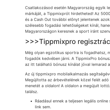
Csatlakozásod esetén Magyarország egyik legn
márkáját, a Tippmixprót hirdetheted! Az 5000
és a Cash Out további előnyt jelentenek azo
szélesebb fogadási lehetőségeket kínál, han
Magyarországon keresnek a sport iránt szen
>>>Tippmixpro regisztráci
Még olyan egzotikus sportra is fogadhatsz, m
fogadók kedvében járni. A TippmixPro bónus
az itt található bónusz kínálat jóval lemarad
Az új tippmixpro mobilalkalmazás segítségév
Megújította az árbevételének közel felét adó
menetét a oldalon! A oldalon a megújult lottó
találsz.
Ráadásul ennek a teljesen legális onlin
link sem.