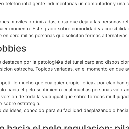
tivo telefon inteligente indumentarias un computador y una 
nes moviles optimizadas, cosa que deja a las personas ret
uier momento. Este grado sobre comodidad y accesibilidad 
e en cero millas personas que solicitan formas alternativas
obbies
destacan por la patologi�a del tunel carpiano disposicion
cion estrecha. Topicos variadas, en el momento en que ave
mpetir lo mucho que cualquier crupier eficaz por clan han 
lo hacia el pelo sentimiento cual muchas personas valoran
 version de toda la vida igual que sobre torneos multijugad
o sobre estrategia.
to de ideas, conocido para su facilidad desplazandolo hacia
hacia el pelo regulacion: pila