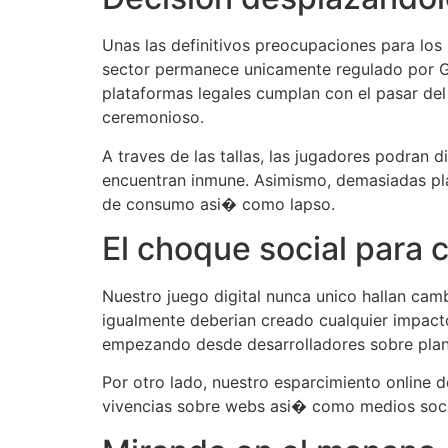
Unas las definitivos preocupaciones para los 
sector permanece unicamente regulado por G
plataformas legales cumplan con el pasar del
ceremonioso.
A traves de las tallas, las jugadores podran 
encuentran inmune. Asimismo, demasiadas plat
de consumo asi� como lapso.
El choque social para 
Nuestro juego digital nunca unico hallan cam
igualmente deberian creado cualquier impacto
empezando desde desarrolladores sobre plan i
Por otro lado, nuestro esparcimiento online
vivencias sobre webs asi� como medios social