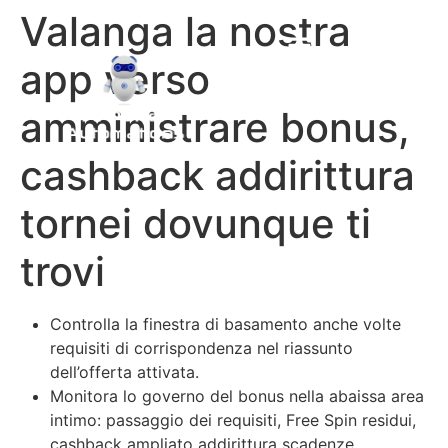
Valanga la nostra
app verso
amministrare bonus,
cashback addirittura
tornei dovunque ti
trovi
Controlla la finestra di basamento anche volte
requisiti di corrispondenza nel riassunto
dell’offerta attivata.
Monitora lo governo del bonus nella abaissa area
intimo: passaggio dei requisiti, Free Spin residui,
cashback ampliato addirittura scadenze.