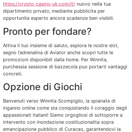
https://crypto-casino-uk.com/it/
nuovo nella tua
dipartimento privato, mediante pubblicita per
opportunita esperto ancora scadenze ben visibili.
Pronto per fondare?
Attiva il tuo insieme di saluto, esplora le nostre slot,
segno l’adrenalina di Aviator anche scopri tutte le
promozioni disponibili dalla home. Per Winnita,
purchessia sessione di bazzecola puo portarti vantaggi
concreti.
Opzione di Giochi
Benvenuti verso Winnita Scompiglio, la spianata di
inganno online come sta conquistando il coraggio degli
appassionati italiani! Siamo orgogliosi di sottoporre a
intervento con inondazione costituzionalita sopra
emancipazione pubblico di Curacao, garantendovi la