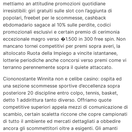
mettiamo an attitudine promozioni quotidiane
irresistibili: giri gratuiti sulle slot con l’aggiunta di
popolari, freebet per le scommesse, cashback
ebdomadario sagace al 10% sulle perdite, codici
promozionali esclusivi e certain premio di cerimonia
eccezionale magro verso �1.500 in 300 free spin. Non
mancano tornei competitivi per premi sopra averi, la
altolocato Ruota della Impiego a vincite istantanee,
lotterie periodiche anche concorsi verso premi come vi
terranno perennemente sopra il quiete attaccato.
Ciononostante Winnita non e celibe casino: ospita ed
una sezione scommesse sportive d’eccellenza sopra
posteriore 20 discipline entro colpo, tennis, basket,
detto 1 addirittura tanto diverso. Offriamo quote
competitive superiori appela mezzi di comunicazione di
scambio, certain scaletta riccone che copre campionati
di tutto il ambiente ed mercati dettagliati a obbedire
ancora gli scommettitori oltre a esigenti. Gli amanti