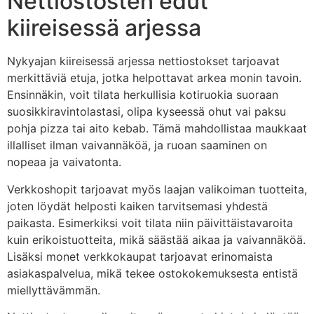
Nettiostosten edut
kiireisessä arjessa
Nykyajan kiireisessä arjessa nettiostokset tarjoavat
merkittäviä etuja, jotka helpottavat arkea monin tavoin.
Ensinnäkin, voit tilata herkullisia kotiruokia suoraan
suosikkiravintolastasi, olipa kyseessä ohut vai paksu
pohja pizza tai aito kebab. Tämä mahdollistaa maukkaat
illalliset ilman vaivannäköä, ja ruoan saaminen on
nopeaa ja vaivatonta.
Verkkoshopit tarjoavat myös laajan valikoiman tuotteita,
joten löydät helposti kaiken tarvitsemasi yhdestä
paikasta. Esimerkiksi voit tilata niin päivittäistavaroita
kuin erikoistuotteita, mikä säästää aikaa ja vaivannäköä.
Lisäksi monet verkkokaupat tarjoavat erinomaista
asiakaspalvelua, mikä tekee ostokokemuksesta entistä
miellyttävämmän.