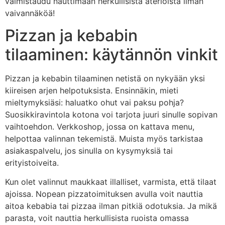
valmistaudu nauttimaan herkullisista aterioista ilman
vaivannäköä!
Pizzan ja kebabin
tilaaminen: käytännön vinkit
Pizzan ja kebabin tilaaminen netistä on nykyään yksi
kiireisen arjen helpotuksista. Ensinnäkin, mieti
mieltymyksiäsi: haluatko ohut vai paksu pohja?
Suosikkiravintola kotona voi tarjota juuri sinulle sopivan
vaihtoehdon. Verkkoshop, jossa on kattava menu,
helpottaa valinnan tekemistä. Muista myös tarkistaa
asiakaspalvelu, jos sinulla on kysymyksiä tai
erityistoiveita.
Kun olet valinnut maukkaat illalliset, varmista, että tilaat
ajoissa. Nopean pizzatoimituksen avulla voit nauttia
aitoa kebabia tai pizzaa ilman pitkiä odotuksia. Ja mikä
parasta, voit nauttia herkullisista ruoista omassa