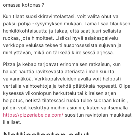
omassa kotonasi?
Kun tilaat suosikkiravintolastasi, voit valita ohut vai
paksu pohja -kysymyksen mukaan. Tämä lisää tilauksen
henkilökohtaisuutta ja takaa, että saat juuri sellaista
ruokaa, jota himoitset. Lisäksi hyvä asiakaspalvelu
verkkopalveluissa tekee tilausprosessista sujuvan ja
miellyttävän, mikä on tärkeää kiireisessä arjessa.
Pizza ja kebab tarjoavat erinomaisen ratkaisun, kun
haluat nauttia ravitsevasta ateriasta ilman suurta
vaivannäköä. Verkkopalveluiden avulla voit helposti
vertailla vaihtoehtoja ja tehdä päätöksiä nopeasti. Olipa
kyseessä viikonlopun herkuttelu tai kiireisen arjen
helpotus, netistä tilatessasi ruoka tulee suoraan kotiisi,
jolloin voit keskittyä muihin asioihin, kuten valitsemalla
https://pizzeriabelda.com/
suositun ravintolan maukkaat
illalliset.