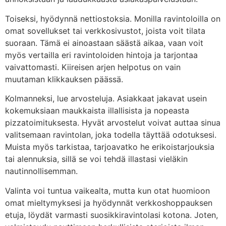
Toiseksi, hyödynnä nettiostoksia. Monilla ravintoloilla on
omat sovellukset tai verkkosivustot, joista voit tilata
suoraan. Tämä ei ainoastaan säästä aikaa, vaan voit
myös vertailla eri ravintoloiden hintoja ja tarjontaa
vaivattomasti. Kiireisen arjen helpotus on vain
muutaman klikkauksen päässä.
Kolmanneksi, lue arvosteluja. Asiakkaat jakavat usein
kokemuksiaan maukkaista illallisista ja nopeasta
pizzatoimituksesta. Hyvät arvostelut voivat auttaa sinua
valitsemaan ravintolan, joka todella täyttää odotuksesi.
Muista myös tarkistaa, tarjoavatko he erikoistarjouksia
tai alennuksia, sillä se voi tehdä illastasi vieläkin
nautinnollisemman.
Valinta voi tuntua vaikealta, mutta kun otat huomioon
omat mieltymyksesi ja hyödynnät verkkoshoppauksen
etuja, löydät varmasti suosikkiravintolasi kotona. Joten,