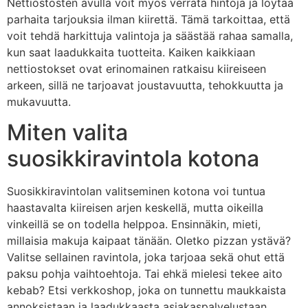
Nettiostosten avulla voit myös verrata hintoja ja löytää
parhaita tarjouksia ilman kiirettä. Tämä tarkoittaa, että
voit tehdä harkittuja valintoja ja säästää rahaa samalla,
kun saat laadukkaita tuotteita. Kaiken kaikkiaan
nettiostokset ovat erinomainen ratkaisu kiireiseen
arkeen, sillä ne tarjoavat joustavuutta, tehokkuutta ja
mukavuutta.
Miten valita
suosikkiravintola kotona
Suosikkiravintolan valitseminen kotona voi tuntua
haastavalta kiireisen arjen keskellä, mutta oikeilla
vinkeillä se on todella helppoa. Ensinnäkin, mieti,
millaisia makuja kaipaat tänään. Oletko pizzan ystävä?
Valitse sellainen ravintola, joka tarjoaa sekä ohut että
paksu pohja vaihtoehtoja. Tai ehkä mielesi tekee aito
kebab? Etsi verkkoshop, joka on tunnettu maukkaista
annoksistaan ja laadukkaasta asiakaspalvelustaan.