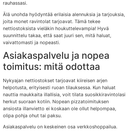
rauhassasi.
Älä unohda hyödyntää erilaisia alennuksia ja tarjouksia,
joita monet ravintolat tarjoavat. Tämä tekee
nettiostoksista vieläkin houkuttelevampia! Hyvä
suunnittelu takaa, että saat juuri sen, mitä haluat,
vaivattomasti ja nopeasti.
Asiakaspalvelu ja nopea
toimitus: mitä odottaa
Nykyajan nettiostokset tarjoavat kiireisen arjen
helpotusta, erityisesti ruoan tilauksessa. Kun haluat
nauttia maukkaita illallisia, voit tilata suosikkiravintolasi
herkut suoraan kotiin. Nopean pizzatoimituksen
ansiosta illanvietto ei koskaan ole ollut helpompaa,
olipa pohja ohut tai paksu.
Asiakaspalvelu on keskeinen osa verkkoshoppailua.