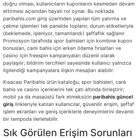
ettirmesi açısından hayati rol oynar. Bu noktada
paribahis.com giriş
üzerinden yapılan tüm yatırma ve
çekme işlemleri tek panelde toplanır, durum etiketleriyle
(beklemede, işleniyor, tamamlandı) şeffaflık sağlanır.
Promosyon tarafında spor bahisleri için kombine kupon
bonusları, canlı bahis için erken ödeme fırsatları ve
casino için freespin kampanyaları düzenli olarak
paylaşılır; bildirim tercihleri sayesinde kullanıcı yalnızca
ilgilendiği kampanyalara ilişkin mesajları alabilir.
Kısacası Paribahis ürün kataloğu, spor bahisleri, canlı
bahis ve casino içeriklerini tek çatı altında birleştirir;
mobil ya da masaüstü fark etmeksizin
paribahis güncel
giriş
linkleriyle katılan kullanıcılar, güvenilir erişim, şeffaf
işlem ekranları ve geniş içeriklerle deneyimlerini devamlı
bir tempoda ilerletebilir.
Sık Görülen Erişim Sorunları
ve Anında Toparlama