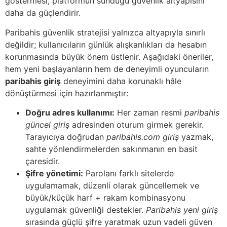
Paribahis güvenlik stratejisi yalnızca altyapıyla sınırlı
değildir; kullanıcıların günlük alışkanlıkları da hesabın
korunmasında büyük önem üstlenir. Aşağıdaki öneriler,
hem yeni başlayanların hem de deneyimli oyuncuların
paribahis giriş
deneyimini daha korunaklı hâle
dönüştürmesi için hazırlanmıştır:
Doğru adres kullanımı:
Her zaman resmi
paribahis
güncel giriş
adresinden oturum girmek gerekir.
Tarayıcıya doğrudan
paribahis.com giriş
yazmak,
sahte yönlendirmelerden sakınmanın en basit
çaresidir.
Şifre yönetimi:
Parolanı farklı sitelerde
uygulamamak, düzenli olarak güncellemek ve
büyük/küçük harf + rakam kombinasyonu
uygulamak güvenliği destekler.
Paribahis yeni giriş
sırasında güçlü şifre yaratmak uzun vadeli güven
destekler.