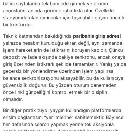
anonslarını anında görmek rahatlıkla olur. Özellikle
stadyumda olan oyuncular için taşınabilir erişim önemli
bir konfordur.
Teknik katmandan bakıldığında
paribahis giriş adresi
yalnızca hesabın kurulduğu ekran değil, aynı zamanda
işlem hareketlerin de istikrarını koruyan kapıdır. Çünkü
depozit ve iade akışında bakiye senkronu, ancak onaylı
giriş üzerinden istikrarlı şekilde tamamlanır. Yanlış ya da
geçersiz bir yönlendirme üzerinden işlem yapılırsa
balance senkronizasyonu aksayabilir, bu da kullanıcıya
güvensizlik doğurur. Bu yüzden oturum denemeden
önce linki güncelliğini kontrol etmek bir disiplin
olmalıdır.
Bir diğer pratik tüyo, yaygın kullandığın platformlarda
erişim bağlantısını “yer imlerine” sabitlemektir. Böylece
her defasında search yapmak yerine tek aksiyonla
onaylı bağlantıya erişilir. Ayrıca mobil browser tercih
edenler için PWA tarzı launcher’lar, app benzeri bir giriş