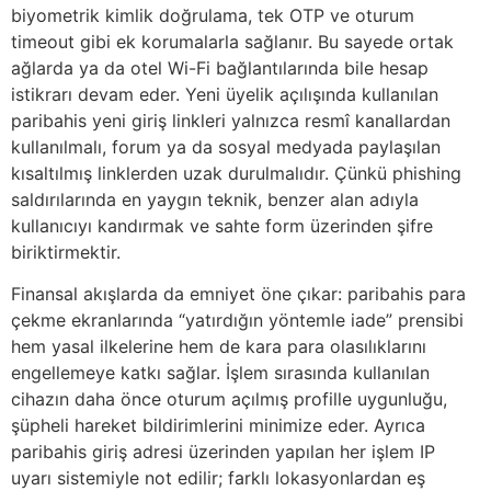
timeout gibi ek korumalarla sağlanır. Bu sayede ortak
ağlarda ya da otel Wi-Fi bağlantılarında bile hesap
istikrarı devam eder. Yeni üyelik açılışında kullanılan
paribahis yeni giriş linkleri yalnızca resmî kanallardan
kullanılmalı, forum ya da sosyal medyada paylaşılan
kısaltılmış linklerden uzak durulmalıdır. Çünkü phishing
saldırılarında en yaygın teknik, benzer alan adıyla
kullanıcıyı kandırmak ve sahte form üzerinden şifre
biriktirmektir.
Finansal akışlarda da emniyet öne çıkar: paribahis para
çekme ekranlarında “yatırdığın yöntemle iade” prensibi
hem yasal ilkelerine hem de kara para olasılıklarını
engellemeye katkı sağlar. İşlem sırasında kullanılan
cihazın daha önce oturum açılmış profille uygunluğu,
şüpheli hareket bildirimlerini minimize eder. Ayrıca
paribahis giriş adresi üzerinden yapılan her işlem IP
uyarı sistemiyle not edilir; farklı lokasyonlardan eş
zamanlı giriş denendiğinde sistem kullanıcıya anında