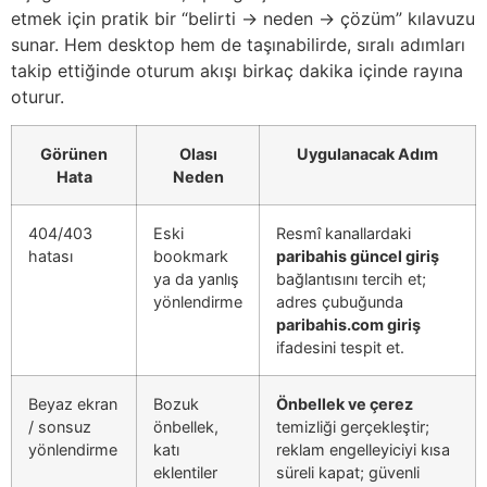
sunar. Hem desktop hem de taşınabilirde, sıralı adımları
takip ettiğinde oturum akışı birkaç dakika içinde rayına
oturur.
Görünen
Olası
Uygulanacak Adım
Hata
Neden
404/403
Eski
Resmî kanallardaki
hatası
bookmark
paribahis güncel giriş
ya da yanlış
bağlantısını tercih et;
yönlendirme
adres çubuğunda
paribahis.com giriş
ifadesini tespit et.
Beyaz ekran
Bozuk
Önbellek ve çerez
/ sonsuz
önbellek,
temizliği gerçekleştir;
yönlendirme
katı
reklam engelleyiciyi kısa
eklentiler
süreli kapat; güvenli
paribahis giriş adresi ile