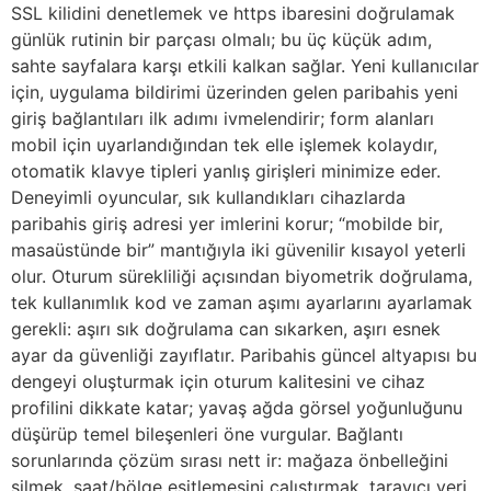
günlük rutinin bir parçası olmalı; bu üç küçük adım,
sahte sayfalara karşı etkili kalkan sağlar. Yeni kullanıcılar
için, uygulama bildirimi üzerinden gelen paribahis yeni
giriş bağlantıları ilk adımı ivmelendirir; form alanları
mobil için uyarlandığından tek elle işlemek kolaydır,
otomatik klavye tipleri yanlış girişleri minimize eder.
Deneyimli oyuncular, sık kullandıkları cihazlarda
paribahis giriş adresi yer imlerini korur; “mobilde bir,
masaüstünde bir” mantığıyla iki güvenilir kısayol yeterli
olur. Oturum sürekliliği açısından biyometrik doğrulama,
tek kullanımlık kod ve zaman aşımı ayarlarını ayarlamak
gerekli: aşırı sık doğrulama can sıkarken, aşırı esnek
ayar da güvenliği zayıflatır. Paribahis güncel altyapısı bu
dengeyi oluşturmak için oturum kalitesini ve cihaz
profilini dikkate katar; yavaş ağda görsel yoğunluğunu
düşürüp temel bileşenleri öne vurgular. Bağlantı
sorunlarında çözüm sırası nett ir: mağaza önbelleğini
silmek, saat/bölge eşitlemesini çalıştırmak, tarayıcı veri
önbelleğini boşaltmak ve güvenilir paribahis güncel giriş