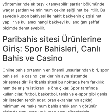
wager şartları ve minimum çekim eşiği net belirtilir. Bu
sayede kupon bakiyesi ile nakit bakiyenin çizgisi net
yapılır ve kullanıcı hangi bakiyeyi kullandığını şeffaf
biçimde denetleyebilir.
Paribahis sitesi Ürünlerine
Giriş: Spor Bahisleri, Canlı
Bahis ve Casino
Online bahis ortamının en önemli unsurlarından biri, spor
bahisleri ile casino içeriklerinin aynı sistemde
birleşmesidir; Paribahis sitesi bu noktada hem farklılık
hem de erişim istikrarı ile öne çıkar. Spor tarafında
kullanıcılar, futbol, basketbol, tenis ve e-spor gibi geniş
bir listeden tercih eder; oran ekranlarının açıklığı,
minimum ve maksimum bahis aralıklarının görünür
biçimde sunulması ve kupon onay süreçlerinin
sadeleştirilmiş olması, özellikle yoğun maç