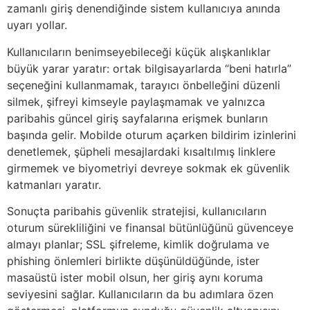
uyarı yollar.
Kullanıcıların benimseyebileceği küçük alışkanlıklar
büyük yarar yaratır: ortak bilgisayarlarda “beni hatırla”
seçeneğini kullanmamak, tarayıcı önbelleğini düzenli
silmek, şifreyi kimseyle paylaşmamak ve yalnızca
paribahis güncel giriş sayfalarına erişmek bunların
başında gelir. Mobilde oturum açarken bildirim izinlerini
denetlemek, şüpheli mesajlardaki kısaltılmış linklere
girmemek ve biyometriyi devreye sokmak ek güvenlik
katmanları yaratır.
Sonuçta paribahis güvenlik stratejisi, kullanıcıların
oturum sürekliliğini ve finansal bütünlüğünü güvenceye
almayı planlar; SSL şifreleme, kimlik doğrulama ve
phishing önlemleri birlikte düşünüldüğünde, ister
masaüstü ister mobil olsun, her giriş aynı koruma
seviyesini sağlar. Kullanıcıların da bu adımlara özen
göstermesi, platformun sunduğu güvenlik altyapısını
daha da güçlendirir.