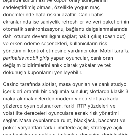
dönemlerinde hata riskini azaltır. Canlı bahis
ekranlarında ise saniyelik refresh’ler ve veri paketlerinin
otomatik senkronizasyonu, bağlantı dalgalanmalarında
dahi oturum devamlılığını sağlar; nakit çıkış (cash out)
ve erken ödeme seçenekleri, kullanıcıların risk
yönetimini kontrol etmesine yardımcı olur. Mobil tarafta
paribahis mobil giriş
yapan oyuncular, canlı oran
değişim bildirimlerini anlık olarak yakalar ve tek
dokunuşla kuponlarını yenileyebilir.
Casino tarafında slotlar, masa oyunları ve canlı stüdyo
içerikleri orantılı bir dağılımla sunulur; slotlarda klasik 3
makaralı makinelerden modern video slotlara kadar
yüzlerce oyun bulunurken, farklı RTP yüzdeleri ve
volatilite dereceleri oyunculara esnek risk yönetimi
sağlar. Masa oyunlarında rulet, blackjack, baccarat ve
poker varyantları farklı limitlerle açılır; stratejiye açık
yan bahisler ve çoklu el imkanları deneyimi derinleştirir.
Canlı casino masalarında profesyonel krupiyeler, çoklu