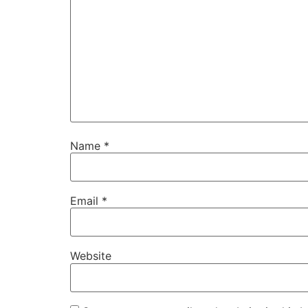
Name
*
Email
*
Website