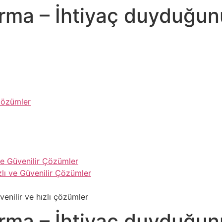
arma – İhtiyaç duyduğun
 Çözümler
ve Güvenilir Çözümler
zlı ve Güvenilir Çözümler
enilir ve hızlı çözümler
arma – İhtiyaç duyduğun