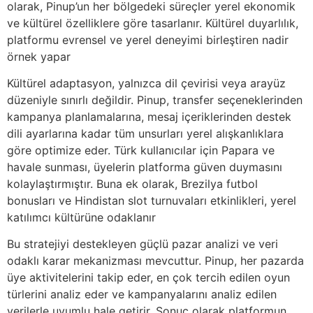
olarak, Pinup’un her bölgedeki süreçler yerel ekonomik
ve kültürel özelliklere göre tasarlanır. Kültürel duyarlılık,
platformu evrensel ve yerel deneyimi birleştiren nadir
örnek yapar
Kültürel adaptasyon, yalnızca dil çevirisi veya arayüz
düzeniyle sınırlı değildir. Pinup, transfer seçeneklerinden
kampanya planlamalarına, mesaj içeriklerinden destek
dili ayarlarına kadar tüm unsurları yerel alışkanlıklara
göre optimize eder. Türk kullanıcılar için Papara ve
havale sunması, üyelerin platforma güven duymasını
kolaylaştırmıştır. Buna ek olarak, Brezilya futbol
bonusları ve Hindistan slot turnuvaları etkinlikleri, yerel
katılımcı kültürüne odaklanır
Bu stratejiyi destekleyen güçlü pazar analizi ve veri
odaklı karar mekanizması mevcuttur. Pinup, her pazarda
üye aktivitelerini takip eder, en çok tercih edilen oyun
türlerini analiz eder ve kampanyalarını analiz edilen
verilerle uyumlu hale getirir. Sonuç olarak platformun