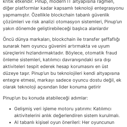
kritik etkendir. Pinup, modern IT altyapısına rağmen,
diğer platformlar kadar kapsamlı teknoloji entegrasyonu
yapmamıştır. Özellikle blockchain tabanlı güvenlik
çözümleri ve risk analizi otomasyon sistemleri, Pinup’un
yakın dönemde geliştirebileceği başlıca alanlardır
Öncü dünya markaları, blockchain ile transfer şeffaflığı
sunarak hem oyuncu güvenini artırmakta ve uyum
süreçlerini hızlandırmaktadır. Böylece, otomatik fraud
önleme sistemleri, katılımcı davranışındaki sıra dışı
aktiviteleri tespit ederek hesap korumasını en üst
düzeye taşır. Pinup’un bu teknolojileri kendi altyapısına
entegre etmesi, markayı sadece oyuncu dostu değil, ek
olarak teknoloji açısından lider konuma getirir
Pinup’un bu konuda atabileceği adımlar:
Gelişmiş veri işleme motoru yatırımı: Katılımcı
aktivitelerini anlık değerlendiren sistem kurulmalı.
AI tabanlı kişisel oyun önerileri: Her oyuncunun