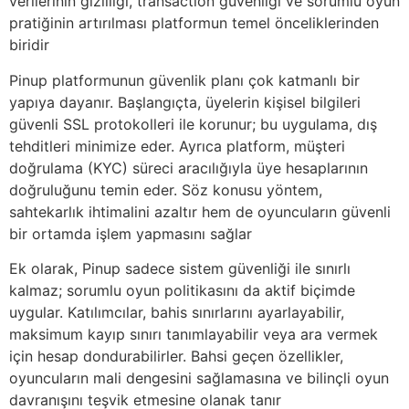
verilerinin gizliliği, transaction güvenliği ve sorumlu oyun
pratiğinin artırılması platformun temel önceliklerinden
biridir
Pinup platformunun güvenlik planı çok katmanlı bir
yapıya dayanır. Başlangıçta, üyelerin kişisel bilgileri
güvenli SSL protokolleri ile korunur; bu uygulama, dış
tehditleri minimize eder. Ayrıca platform, müşteri
doğrulama (KYC) süreci aracılığıyla üye hesaplarının
doğruluğunu temin eder. Söz konusu yöntem,
sahtekarlık ihtimalini azaltır hem de oyuncuların güvenli
bir ortamda işlem yapmasını sağlar
Ek olarak, Pinup sadece sistem güvenliği ile sınırlı
kalmaz; sorumlu oyun politikasını da aktif biçimde
uygular. Katılımcılar, bahis sınırlarını ayarlayabilir,
maksimum kayıp sınırı tanımlayabilir veya ara vermek
için hesap dondurabilirler. Bahsi geçen özellikler,
oyuncuların mali dengesini sağlamasına ve bilinçli oyun
davranışını teşvik etmesine olanak tanır