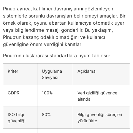
Pinup ayrıca, katılımcı davranışlarını gözlemleyen
sistemlerle sorunlu davranışları belirlemeyi amaçlar. Bir
örnek olarak, oyunu abartan kullanıcıya otomatik uyarı
veya bilgilendirme mesajı gönderilir. Bu yaklaşım,
Pinup’un kazanç odaklı olmadığını ve kullanıcı
güvenliğine önem verdiğini kanıtlar
Pinup’un uluslararası standartlara uyum tablosu:
Kriter
Uygulama
Açıklama
Seviyesi
GDPR
100%
Veri gizliliği güvence
altında
ISO bilgi
80%
Bilgi güvenliği süreçleri
güvenliği
yürürlükte