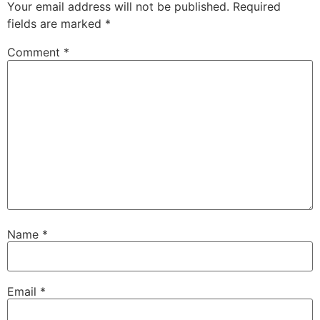
Your email address will not be published.
Required
fields are marked
*
Comment
*
Name
*
Email
*