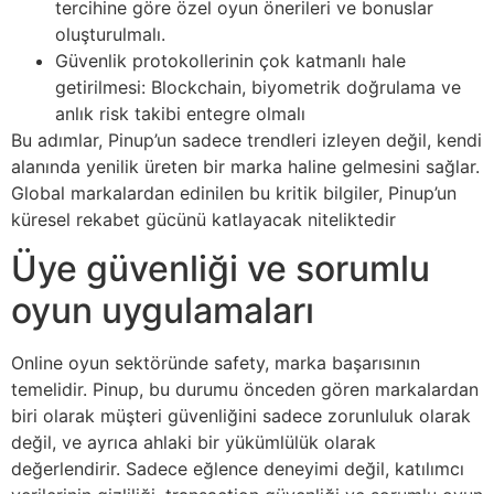
tercihine göre özel oyun önerileri ve bonuslar
oluşturulmalı.
Güvenlik protokollerinin çok katmanlı hale
getirilmesi: Blockchain, biyometrik doğrulama ve
anlık risk takibi entegre olmalı
Bu adımlar, Pinup’un sadece trendleri izleyen değil, kendi
alanında yenilik üreten bir marka haline gelmesini sağlar.
Global markalardan edinilen bu kritik bilgiler, Pinup’un
küresel rekabet gücünü katlayacak niteliktedir
Üye güvenliği ve sorumlu
oyun uygulamaları
Online oyun sektöründe safety, marka başarısının
temelidir. Pinup, bu durumu önceden gören markalardan
biri olarak müşteri güvenliğini sadece zorunluluk olarak
değil, ve ayrıca ahlaki bir yükümlülük olarak
değerlendirir. Sadece eğlence deneyimi değil, katılımcı