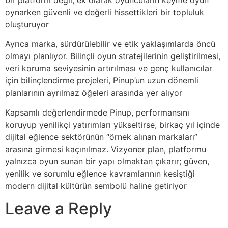
bir platform değil, ek olarak oyuncuların keyifle oyun
oynarken güvenli ve değerli hissettikleri bir topluluk
oluşturuyor
Ayrıca marka, sürdürülebilir ve etik yaklaşımlarda öncü
olmayı planlıyor. Bilinçli oyun stratejilerinin geliştirilmesi,
veri koruma seviyesinin artırılması ve genç kullanıcılar
için bilinçlendirme projeleri, Pinup’un uzun dönemli
planlarının ayrılmaz öğeleri arasında yer alıyor
Kapsamlı değerlendirmede Pinup, performansını
koruyup yenilikçi yatırımları yükseltirse, birkaç yıl içinde
dijital eğlence sektörünün “örnek alınan markaları”
arasına girmesi kaçınılmaz. Vizyoner plan, platformu
yalnızca oyun sunan bir yapı olmaktan çıkarır; güven,
yenilik ve sorumlu eğlence kavramlarının kesiştiği
modern dijital kültürün sembolü haline getiriyor
Leave a Reply