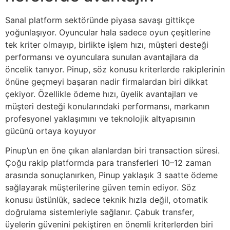
Sanal platform sektöründe piyasa savaşı gittikçe
yoğunlaşıyor. Oyuncular hala sadece oyun çeşitlerine
tek kriter olmayıp, birlikte işlem hızı, müşteri desteği
performansı ve oyunculara sunulan avantajlara da
öncelik tanıyor. Pinup, söz konusu kriterlerde rakiplerinin
önüne geçmeyi başaran nadir firmalardan biri dikkat
çekiyor. Özellikle ödeme hızı, üyelik avantajları ve
müşteri desteği konularındaki performansı, markanın
profesyonel yaklaşımını ve teknolojik altyapısının
gücünü ortaya koyuyor
Pinup’un en öne çıkan alanlardan biri transaction süresi.
Çoğu rakip platformda para transferleri 10–12 zaman
arasında sonuçlanırken, Pinup yaklaşık 3 saatte ödeme
sağlayarak müşterilerine güven temin ediyor. Söz
konusu üstünlük, sadece teknik hızla değil, otomatik
doğrulama sistemleriyle sağlanır. Çabuk transfer,
üyelerin güvenini pekiştiren en önemli kriterlerden biri