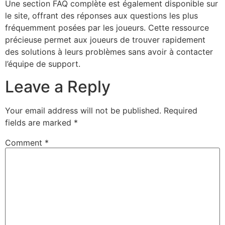
Une section FAQ complète est également disponible sur
le site, offrant des réponses aux questions les plus
fréquemment posées par les joueurs. Cette ressource
précieuse permet aux joueurs de trouver rapidement
des solutions à leurs problèmes sans avoir à contacter
l’équipe de support.
Leave a Reply
Your email address will not be published.
Required
fields are marked
*
Comment
*