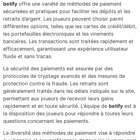
betify
offre une variété de méthodes de paiement
sécurisées et pratiques pour faciliter les dépôts et les
retraits d’argent. Les joueurs peuvent choisir parmi
différentes options, telles que les cartes de crédit/débit,
les portefeuilles électroniques et les virements
bancaires. Les transactions sont traitées rapidement et
efficacement, garantissant une expérience utilisateur
fluide et sans tracas.
La sécurité des paiements est assurée par des
protocoles de cryptage avancés et des mesures de
protection contre la fraude. Les retraits sont
généralement traités dans les délais indiqués sur le site,
permettant aux joueurs de recevoir leurs gains
rapidement et en toute sécurité. L’équipe de
betify
est à
la disposition des joueurs pour répondre à toutes leurs
questions concernant les paiements.
La diversité des méthodes de paiement vise à répondre