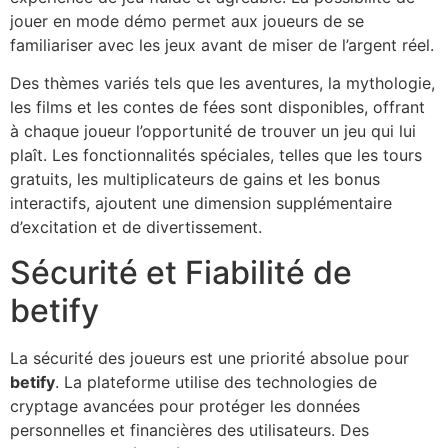
jouer en mode démo permet aux joueurs de se
familiariser avec les jeux avant de miser de l’argent réel.
Des thèmes variés tels que les aventures, la mythologie,
les films et les contes de fées sont disponibles, offrant
à chaque joueur l’opportunité de trouver un jeu qui lui
plaît. Les fonctionnalités spéciales, telles que les tours
gratuits, les multiplicateurs de gains et les bonus
interactifs, ajoutent une dimension supplémentaire
d’excitation et de divertissement.
Sécurité et Fiabilité de
betify
La sécurité des joueurs est une priorité absolue pour
betify
. La plateforme utilise des technologies de
cryptage avancées pour protéger les données
personnelles et financières des utilisateurs. Des