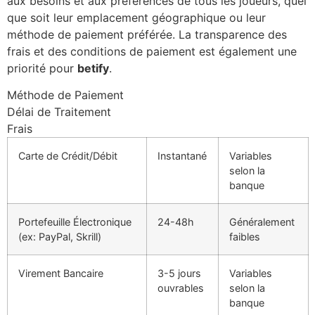
aux besoins et aux préférences de tous les joueurs, quel
que soit leur emplacement géographique ou leur
méthode de paiement préférée. La transparence des
frais et des conditions de paiement est également une
priorité pour
betify
.
Méthode de Paiement
Délai de Traitement
Frais
Carte de Crédit/Débit
Instantané
Variables
selon la
banque
Portefeuille Électronique
24-48h
Généralement
(ex: PayPal, Skrill)
faibles
Virement Bancaire
3-5 jours
Variables
ouvrables
selon la
banque