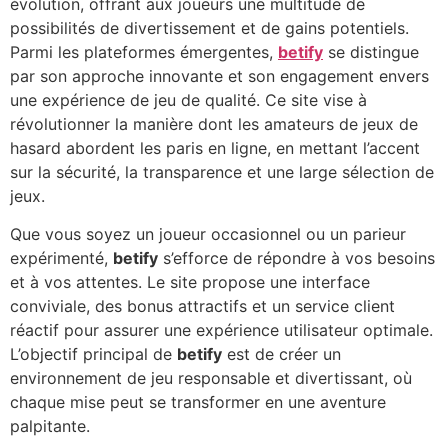
évolution, offrant aux joueurs une multitude de
possibilités de divertissement et de gains potentiels.
Parmi les plateformes émergentes,
betify
se distingue
par son approche innovante et son engagement envers
une expérience de jeu de qualité. Ce site vise à
révolutionner la manière dont les amateurs de jeux de
hasard abordent les paris en ligne, en mettant l’accent
sur la sécurité, la transparence et une large sélection de
jeux.
Que vous soyez un joueur occasionnel ou un parieur
expérimenté,
betify
s’efforce de répondre à vos besoins
et à vos attentes. Le site propose une interface
conviviale, des bonus attractifs et un service client
réactif pour assurer une expérience utilisateur optimale.
L’objectif principal de
betify
est de créer un
environnement de jeu responsable et divertissant, où
chaque mise peut se transformer en une aventure
palpitante.