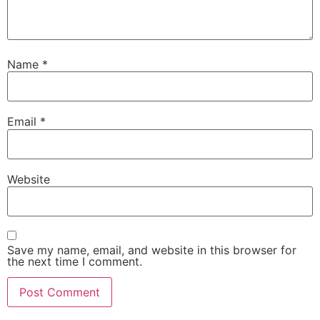
Name
*
Email
*
Website
Save my name, email, and website in this browser for
the next time I comment.