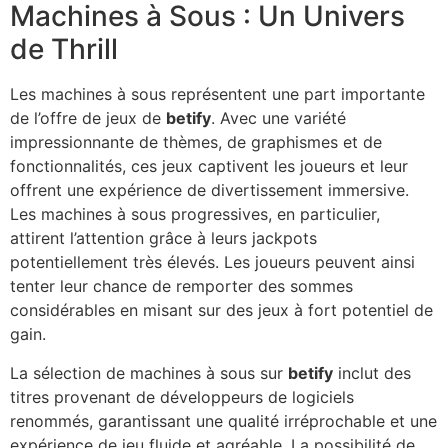
Machines à Sous : Un Univers
de Thrill
Les machines à sous représentent une part importante
de l’offre de jeux de
betify
. Avec une variété
impressionnante de thèmes, de graphismes et de
fonctionnalités, ces jeux captivent les joueurs et leur
offrent une expérience de divertissement immersive.
Les machines à sous progressives, en particulier,
attirent l’attention grâce à leurs jackpots
potentiellement très élevés. Les joueurs peuvent ainsi
tenter leur chance de remporter des sommes
considérables en misant sur des jeux à fort potentiel de
gain.
La sélection de machines à sous sur
betify
inclut des
titres provenant de développeurs de logiciels
renommés, garantissant une qualité irréprochable et une
expérience de jeu fluide et agréable. La possibilité de