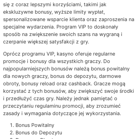
się z coraz lepszymi korzyściami, takimi jak
ekskluzywne bonusy, wyższe limity wypłat,
spersonalizowane wsparcie klienta oraz zaproszenia na
specjalne wydarzenia. Program VIP to doskonały
sposób na zwiększenie swoich szans na wygraną i
czerpanie większej satysfakcji z gry.
Oprócz programu VIP, kasyno oferuje regularne
promocje i bonusy dla wszystkich graczy. Do
najpopularniejszych bonusów należą bonus powitalny
dla nowych graczy, bonus do depozytu, darmowe
obroty, bonusy reload oraz cashback. Gracze mogą
korzystać z tych bonusów, aby zwiększyć swoje środki
i przedłużyć czas gry. Należy jednak pamiętać o
przeczytaniu regulaminu promocji, aby zrozumieć
zasady i wymagania dotyczące jej wykorzystania.
Bonus Powitalny
Bonus do Depozytu