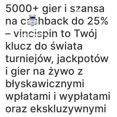
5000+ gier i szansa
na cashback do 25%
– vincispin to Twój
klucz do świata
turniejów, jackpotów
i gier na żywo z
błyskawicznymi
wpłatami i wypłatami
oraz ekskluzywnymi