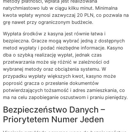
metody płatności, wpłata jest realizowana
natychmiastowo lub w ciągu kilku minut. Minimalna
kwota wpłaty wynosi zazwyczaj 20 PLN, co pozwala na
grę nawet przy ograniczonym budżecie.
Wypłata środków z kasyna jest równie łatwa i
bezpieczna. Gracze mogą wybrać jedną z dostępnych
metod wypłaty i podać niezbędne informacje. Kasyno
dba o szybką realizację wypłat, jednak czas
przetwarzania może się różnić w zależności od
wybranej metody oraz obciążenia systemu. W
przypadku wypłaty większych kwot, kasyno może
poprosić gracza o przesłanie dokumentów
potwierdzających tożsamość i adres zamieszkania, co
ma na celu zapobieganie oszustwom i praniu pieniędzy.
Bezpieczeństwo Danych –
Priorytetem Numer Jeden