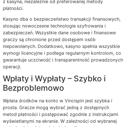
z kasyna, niezależnie od preferowanej metody
płatności.
Kasyno dba o bezpieczeństwo transakcji finansowych,
stosując nowoczesne technologie szyfrowania i
zabezpieczeń. Wszystkie dane osobowe i finansowe
graczy są chronione przed dostępem osób
niepowołanych. Dodatkowo, kasyno spełnia wszystkie
wymogi licencyjne i podlega regularnym kontrolom, co
gwarantuje uczciwość i transparentność prowadzonych
operacji.
Wpłaty i Wypłaty – Szybko i
Bezproblemowo
Wpłata środków na konto w Vincispin jest szybka i
prosta. Gracze mogą wybrać jedną z dostępnych
metod płatności i postępować zgodnie z instrukcjami
wyświetlanymi na ekranie. W zależności od wybranej