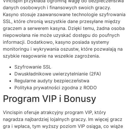
Vincispin przykłada ogromną wagę do bezpieczeństwa
danych osobowych i finansowych swoich graczy.
Kasyno stosuje zaawansowane technologie szyfrowania
SSL, które chronią wszystkie dane przesyłane między
graczem a serwerem kasyna. Dzięki temu, żadna osoba
niepowołana nie może uzyskać dostępu do poufnych
informacji. Dodatkowo, kasyno posiada systemy
monitoringu i wykrywania oszustw, które pozwalają na
szybkie reagowanie na wszelkie zagrożenia.
Szyfrowanie SSL
Dwuskładnikowe uwierzytelnianie (2FA)
Regularne audyty bezpieczeństwa
Polityka prywatności zgodna z RODO
Program VIP i Bonusy
Vincispin oferuje atrakcyjny program VIP, który
nagradza najbardziej lojalnych graczy. Im więcej gracz
gra i wpłaca, tym wyższy poziom VIP osiąga, co wiąże