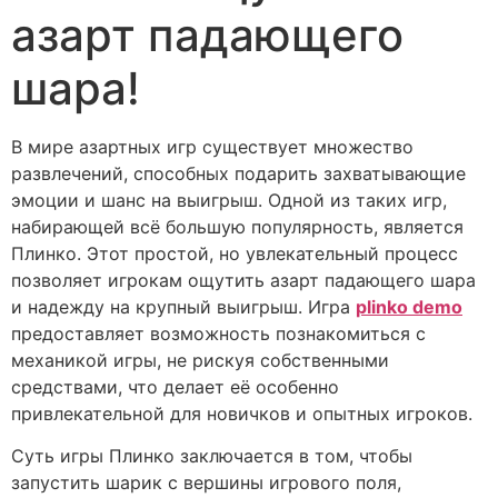
азарт падающего
шара!
В мире азартных игр существует множество
развлечений, способных подарить захватывающие
эмоции и шанс на выигрыш. Одной из таких игр,
набирающей всё большую популярность, является
Плинко. Этот простой, но увлекательный процесс
позволяет игрокам ощутить азарт падающего шара
и надежду на крупный выигрыш. Игра
plinko demo
предоставляет возможность познакомиться с
механикой игры, не рискуя собственными
средствами, что делает её особенно
привлекательной для новичков и опытных игроков.
Суть игры Плинко заключается в том, чтобы
запустить шарик с вершины игрового поля,