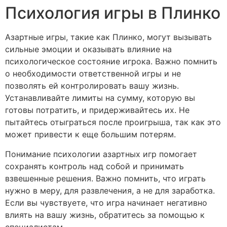
Психология игры в Плинко
Азартные игры, такие как Плинко, могут вызывать
сильные эмоции и оказывать влияние на
психологическое состояние игрока. Важно помнить
о необходимости ответственной игры и не
позволять ей контролировать вашу жизнь.
Устанавливайте лимиты на сумму, которую вы
готовы потратить, и придерживайтесь их. Не
пытайтесь отыграться после проигрыша, так как это
может привести к еще большим потерям.
Понимание психологии азартных игр помогает
сохранять контроль над собой и принимать
взвешенные решения. Важно помнить, что играть
нужно в меру, для развлечения, а не для заработка.
Если вы чувствуете, что игра начинает негативно
влиять на вашу жизнь, обратитесь за помощью к
специалистам.