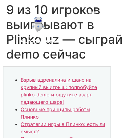
9 из 10 игроков
выигрывают в
Plinko uz — сыграй
demo сейчас
Взрыв адреналина и шанс на
крупный выигрыш: попробуйте
plinko demo и ощутите азарт
падающего шара!
Основные принципы работы
Плинко
Стратегии игры в Плинко: есть ли
смысл?