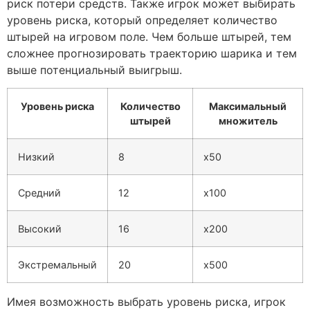
риск потери средств. Также игрок может выбирать
уровень риска, который определяет количество
штырей на игровом поле. Чем больше штырей, тем
сложнее прогнозировать траекторию шарика и тем
выше потенциальный выигрыш.
Уровень риска
Количество
Максимальный
штырей
множитель
Низкий
8
x50
Средний
12
x100
Высокий
16
x200
Экстремальный
20
x500
Имея возможность выбрать уровень риска, игрок