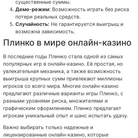
существенные суммы.
Демо-режим:
Возможность играть без риска
потери реальных средств.
Случайность:
Не гарантируется выигрыш и
возможна зависимость.
Плинко в мире онлайн-казино
В последние годы Плинко стала одной из самых
популярных игр в онлайн-казино. Её простая, но
увлекательная механика, а также возможность
выигрыша крупных сумм привлекают миллионы
игроков со всего мира. Многие онлайн-казино
предлагают различные варианты игры Плинко, с
разными уровнями риска, множителями и
графическим оформлением. Плинко предлагает
игрокам уникальный опыт и шанс испытать удачу.
Важно выбирать только надежные и
лицензированные онлайн-казино, которые