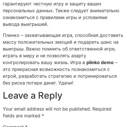
гарантируют честную игру и защиту ваших
персональных данных. Также следует внимательно
ознакомиться с правилами игры и условиями
вывода выигрышей.
Плинко – захватывающая игра, способная доставить
массу положительных эмоций и подарить шанс на
выигрыш. Важно помнить об ответственной игре,
играть в меру и не позволять азарту
контролировать вашу жизнь. Игра в
plinko demo
–
это прекрасная возможность познакомиться с
игрой, разработать стратегию и потренироваться
без риска потери денег. Удачи!
Leave a Reply
Your email address will not be published.
Required
fields are marked
*