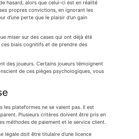
 de hasard, alors que celui-ci est en réalité
ses propres convictions, en ignorant les
ur d’une perte que le plaisir d’un gain
que miser sur des cases qui ont déjà été
ces biais cognitifs et de prendre des
nt des joueurs. Certains joueurs témoignent
 conscient de ces pièges psychologiques, vous
se
les plateformes ne se valent pas. Il est
parent. Plusieurs critères doivent être pris en
 les méthodes de paiement et le service client.
 légale doit être titulaire d’une licence