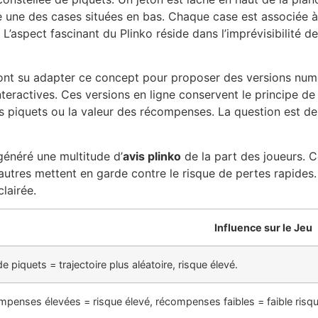
 une des cases situées en bas. Chaque case est associée à
L’aspect fascinant du Plinko réside dans l’imprévisibilité de
 ont su adapter ce concept pour proposer des versions num
nteractives. Ces versions en ligne conservent le principe d
des piquets ou la valeur des récompenses. La question est 
généré une multitude d’
avis plinko
de la part des joueurs. Ce
’autres mettent en garde contre le risque de pertes rapides. 
lairée.
Influence sur le Jeu
de piquets = trajectoire plus aléatoire, risque élevé.
penses élevées = risque élevé, récompenses faibles = faible risqu