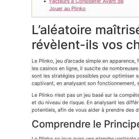
Facteurs à Considérer Avant de
Jouer au Plinko
L’aléatoire maîtri
révèlent-ils vos c
Le Plinko, jeu d’arcade simple en apparence, 
les casinos en ligne, il suscite de nombreus
sont les stratégies possibles pour optimiser s
captivant, en analysant son fonctionnement, 
Le Plinko n’est pas un jeu basé sur la compét
et du niveau de risque. En analysant les diffé
potentiels, afin de vous aider à prendre des d
Comprendre le Princip
Le Plinko se joue avec une planche verticale c