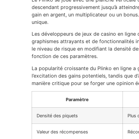
descendant progressivement jusqu’à atteindre
gain en argent, un multiplicateur ou un bonus. 
unique.
Les développeurs de jeux de casino en ligne
graphismes attrayants et de fonctionnalités i
le niveau de risque en modifiant la densité 
fonction de ces paramètres.
La popularité croissante du Plinko en ligne a 
l’excitation des gains potentiels, tandis que d
manière critique pour se forger une opinion éc
Paramètre
Densité des piquets
Plus 
Valeur des récompenses
Récom