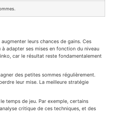
 sommes.
ur augmenter leurs chances de gains. Ces
u à adapter ses mises en fonction du niveau
linko, car le résultat reste fondamentalement
 gagner des petites sommes régulièrement.
erdre leur mise. La meilleure stratégie
r le temps de jeu. Par exemple, certains
analyse critique de ces techniques, et des