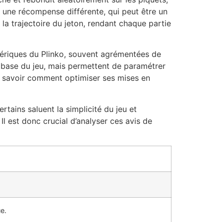
 une récompense différente, qui peut être un
 la trajectoire du jeton, rendant chaque partie
ériques du Plinko, souvent agrémentées de
e base du jeu, mais permettent de paramétrer
de savoir comment optimiser ses mises en
rtains saluent la simplicité du jeu et
Il est donc crucial d’analyser ces avis de
e.