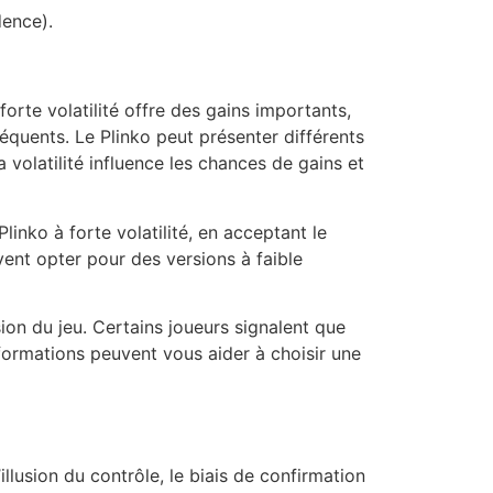
dence).
forte volatilité offre des gains importants,
fréquents. Le Plinko peut présenter différents
volatilité influence les chances de gains et
linko à forte volatilité, en acceptant le
ent opter pour des versions à faible
ion du jeu. Certains joueurs signalent que
nformations peuvent vous aider à choisir une
llusion du contrôle, le biais de confirmation