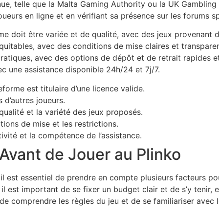
nnue, telle que la Malta Gaming Authority ou la UK Gamblin
oueurs en ligne et en vérifiant sa présence sur les forums sp
rme doit être variée et de qualité, avec des jeux provenant
 équitables, avec des conditions de mise claires et transp
atiques, avec des options de dépôt et de retrait rapides et f
ec une assistance disponible 24h/24 et 7j/7.
forme est titulaire d’une licence valide.
 d’autres joueurs.
 qualité et la variété des jeux proposés.
ions de mise et les restrictions.
tivité et la compétence de l’assistance.
Avant de Jouer au Plinko
 il est essentiel de prendre en compte plusieurs facteurs p
il est important de se fixer un budget clair et de s’y tenir,
l de comprendre les règles du jeu et de se familiariser avec