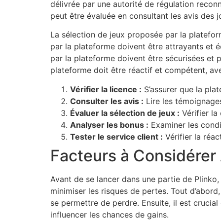
délivrée par une autorité de régulation reco
peut être évaluée en consultant les avis des j
La sélection de jeux proposée par la platefo
par la plateforme doivent être attrayants et
par la plateforme doivent être sécurisées et pr
plateforme doit être réactif et compétent, av
Vérifier la licence :
S’assurer que la plate
Consulter les avis :
Lire les témoignages
Évaluer la sélection de jeux :
Vérifier la
Analyser les bonus :
Examiner les condit
Tester le service client :
Vérifier la réac
Facteurs à Considérer 
Avant de se lancer dans une partie de Plinko,
minimiser les risques de pertes. Tout d’abord, 
se permettre de perdre. Ensuite, il est crucia
influencer les chances de gains.