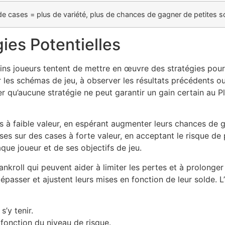
de cases = plus de variété, plus de chances de gagner de petites
ies Potentielles
tains joueurs tentent de mettre en œuvre des stratégies po
 les schémas de jeu, à observer les résultats précédents o
er qu’aucune stratégie ne peut garantir un gain certain au P
es à faible valeur, en espérant augmenter leurs chances de
es sur des cases à forte valeur, en acceptant le risque de p
ue joueur et de ses objectifs de jeu.
ankroll qui peuvent aider à limiter les pertes et à prolonge
asser et ajustent leurs mises en fonction de leur solde. L’
s’y tenir.
fonction du niveau de risque.