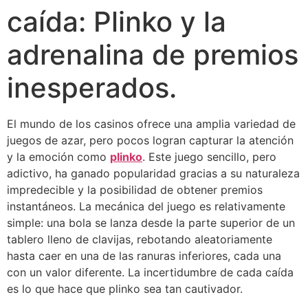
caída: Plinko y la
adrenalina de premios
inesperados.
El mundo de los casinos ofrece una amplia variedad de
juegos de azar, pero pocos logran capturar la atención
y la emoción como
plinko
. Este juego sencillo, pero
adictivo, ha ganado popularidad gracias a su naturaleza
impredecible y la posibilidad de obtener premios
instantáneos. La mecánica del juego es relativamente
simple: una bola se lanza desde la parte superior de un
tablero lleno de clavijas, rebotando aleatoriamente
hasta caer en una de las ranuras inferiores, cada una
con un valor diferente. La incertidumbre de cada caída
es lo que hace que plinko sea tan cautivador.