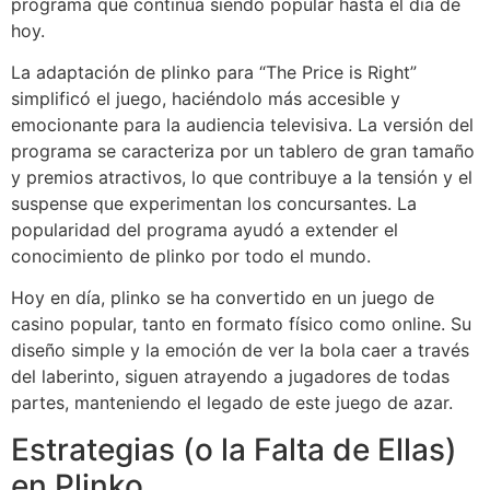
programa que continúa siendo popular hasta el día de
hoy.
La adaptación de plinko para “The Price is Right”
simplificó el juego, haciéndolo más accesible y
emocionante para la audiencia televisiva. La versión del
programa se caracteriza por un tablero de gran tamaño
y premios atractivos, lo que contribuye a la tensión y el
suspense que experimentan los concursantes. La
popularidad del programa ayudó a extender el
conocimiento de plinko por todo el mundo.
Hoy en día, plinko se ha convertido en un juego de
casino popular, tanto en formato físico como online. Su
diseño simple y la emoción de ver la bola caer a través
del laberinto, siguen atrayendo a jugadores de todas
partes, manteniendo el legado de este juego de azar.
Estrategias (o la Falta de Ellas)
en Plinko