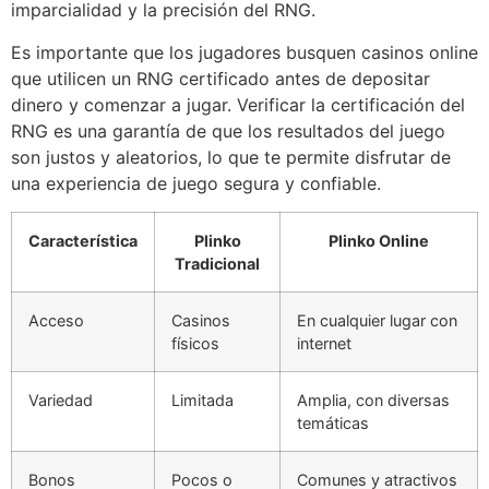
imparcialidad y la precisión del RNG.
Es importante que los jugadores busquen casinos online
que utilicen un RNG certificado antes de depositar
dinero y comenzar a jugar. Verificar la certificación del
RNG es una garantía de que los resultados del juego
son justos y aleatorios, lo que te permite disfrutar de
una experiencia de juego segura y confiable.
Característica
Plinko
Plinko Online
Tradicional
Acceso
Casinos
En cualquier lugar con
físicos
internet
Variedad
Limitada
Amplia, con diversas
temáticas
Bonos
Pocos o
Comunes y atractivos