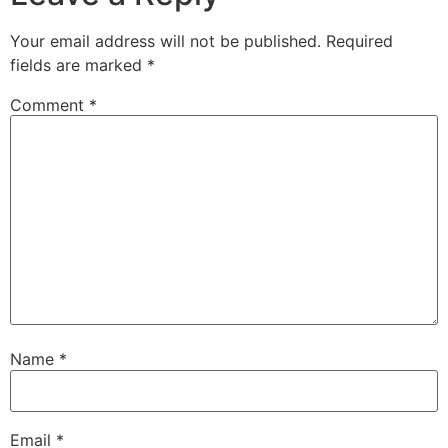
Your email address will not be published.
Required
fields are marked
*
Comment
*
Name
*
Email
*