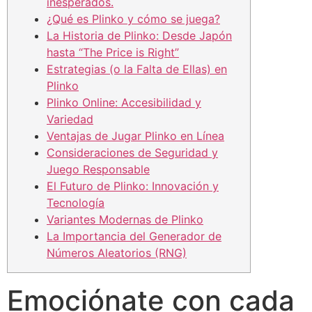
inesperados.
¿Qué es Plinko y cómo se juega?
La Historia de Plinko: Desde Japón
hasta “The Price is Right”
Estrategias (o la Falta de Ellas) en
Plinko
Plinko Online: Accesibilidad y
Variedad
Ventajas de Jugar Plinko en Línea
Consideraciones de Seguridad y
Juego Responsable
El Futuro de Plinko: Innovación y
Tecnología
Variantes Modernas de Plinko
La Importancia del Generador de
Números Aleatorios (RNG)
Emociónate con cada