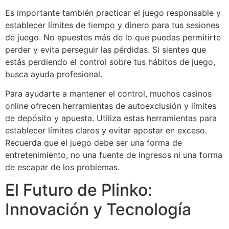
Es importante también practicar el juego responsable y
establecer límites de tiempo y dinero para tus sesiones
de juego. No apuestes más de lo que puedas permitirte
perder y evita perseguir las pérdidas. Si sientes que
estás perdiendo el control sobre tus hábitos de juego,
busca ayuda profesional.
Para ayudarte a mantener el control, muchos casinos
online ofrecen herramientas de autoexclusión y límites
de depósito y apuesta. Utiliza estas herramientas para
establecer límites claros y evitar apostar en exceso.
Recuerda que el juego debe ser una forma de
entretenimiento, no una fuente de ingresos ni una forma
de escapar de los problemas.
El Futuro de Plinko:
Innovación y Tecnología