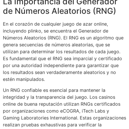
La Importancia del Generador
de Números Aleatorios (RNG)
En el corazón de cualquier juego de azar online,
incluyendo plinko, se encuentra el Generador de
Números Aleatorios (RNG). El RNG es un algoritmo que
genera secuencias de números aleatorias, que se
utilizan para determinar los resultados de cada juego.
Es fundamental que el RNG sea imparcial y certificado
por una autoridad independiente para garantizar que
los resultados sean verdaderamente aleatorios y no
estén manipulados.
Un RNG confiable es esencial para mantener la
integridad y la transparencia del juego. Los casinos
online de buena reputación utilizan RNGs certificados
por organizaciones como eCOGRA, iTech Labs y
Gaming Laboratories International. Estas organizaciones
realizan pruebas exhaustivas para verificar la