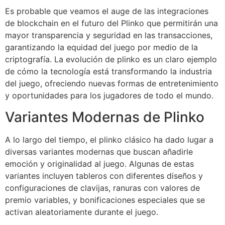
Es probable que veamos el auge de las integraciones
de blockchain en el futuro del Plinko que permitirán una
mayor transparencia y seguridad en las transacciones,
garantizando la equidad del juego por medio de la
criptografía. La evolución de plinko es un claro ejemplo
de cómo la tecnología está transformando la industria
del juego, ofreciendo nuevas formas de entretenimiento
y oportunidades para los jugadores de todo el mundo.
Variantes Modernas de Plinko
A lo largo del tiempo, el plinko clásico ha dado lugar a
diversas variantes modernas que buscan añadirle
emoción y originalidad al juego. Algunas de estas
variantes incluyen tableros con diferentes diseños y
configuraciones de clavijas, ranuras con valores de
premio variables, y bonificaciones especiales que se
activan aleatoriamente durante el juego.