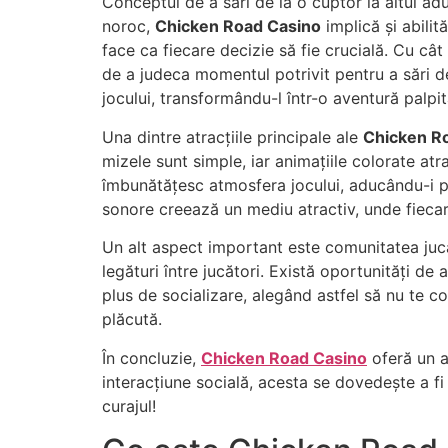
Conceptul de a sări de la o cuptor la altul a
noroc,
Chicken Road Casino
implică și abilit
face ca fiecare decizie să fie crucială. Cu câ
de a judeca momentul potrivit pentru a sări d
jocului, transformându-l într-o aventură palpit
Una dintre atracțiile principale ale
Chicken R
mizele sunt simple, iar animațiile colorate at
îmbunătățesc atmosfera jocului, aducându-i p
sonore creează un mediu atractiv, unde fieca
Un alt aspect important este comunitatea jucă
legături între jucători. Există oportunități d
plus de socializare, alegând astfel să nu te c
plăcută.
În concluzie,
Chicken Road Casino
oferă un a
interacțiune socială, acesta se dovedește a fi 
curajul!