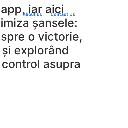
app, iar aici
About us
Contact Us
ximiza șansele:
spre o victorie,
 și explorând
 control asupra