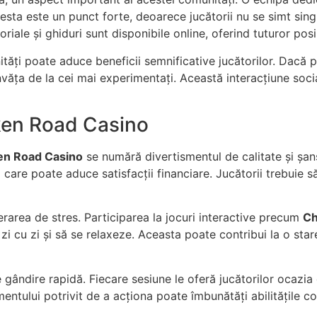
cesta este un punct forte, deoarece jucătorii nu se simt singur
ale și ghiduri sunt disponibile online, oferind tuturor posibi
ăți poate aduce beneficii semnificative jucătorilor. Dacă par
 învăța de la cei mai experimentați. Această interacțiune soci
cken Road Casino
en Road Casino
se numără divertismentul de calitate și șan
 care poate aduce satisfacții financiare. Jucătorii trebuie să
berarea de stres. Participarea la jocuri interactive precum
Ch
 zi cu zi și să se relaxeze. Aceasta poate contribui la o sta
e gândire rapidă. Fiecare sesiune le oferă jucătorilor ocazia d
ntului potrivit de a acționa poate îmbunătăți abilitățile cog