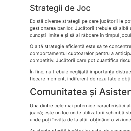
Strategii de Joc
Există diverse strategii pe care jucătorii le 
gestionarea banilor. Jucătorii trebuie să aibă
cunoști limitele și să ai răbdare în timpul jocu
O altă strategie eficientă este să te concentrez
comportamentul cuptoarelor pentru a anticipa
competitiv. Jucătorii care pot cuantifica risc
În fine, nu trebuie neglijată importanța distrac
fiecare moment, indiferent de rezultatele obți
Comunitatea și Asiste
Una dintre cele mai puternice caracteristici a
joacă; este un loc unde utilizatorii schimbă st
unde poți învăța de la alții, obținând o viziun
Asistența oferită jucătorilor este, de asemen