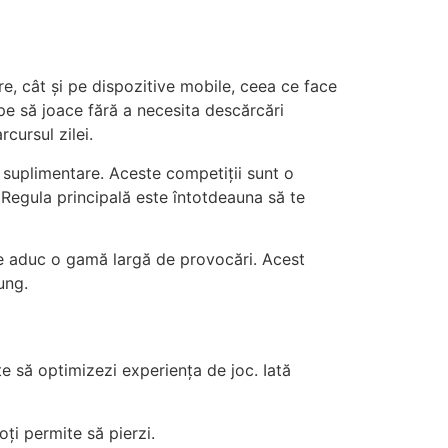
re, cât și pe dispozitive mobile, ceea ce face
epe să joace fără a necesita descărcări
cursul zilei.
 suplimentare. Aceste competiții sunt o
 Regula principală este întotdeauna să te
care aduc o gamă largă de provocări. Acest
ung.
te să optimizezi experiența de joc. Iată
poți permite să pierzi.