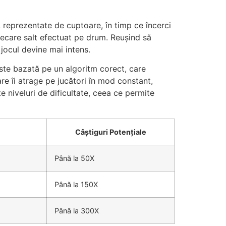
, reprezentate de cuptoare, în timp ce încerci
iecare salt efectuat pe drum. Reușind să
 jocul devine mai intens.
este bazată pe un algoritm corect, care
are îi atrage pe jucători în mod constant,
te niveluri de dificultate, ceea ce permite
Câștiguri Potențiale
Până la 50X
Până la 150X
Până la 300X