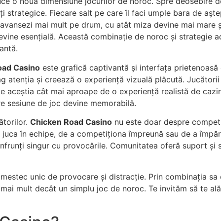
duce o nouă dimensiune jocurilor de noroc. Spre deosebire de
ăți strategice. Fiecare salt pe care îl faci umple bara de aş
t avansezi mai mult pe drum, cu atât miza devine mai mare ș
evine esențială. Această combinație de noroc și strategie 
antă.
oad Casino
este grafică captivantă și interfața prietenoasă
rag atenția și creează o experiență vizuală plăcută. Jucători
e aceștia cât mai aproape de o experiență realistă de cazin
re sesiune de joc devine memorabilă.
torilor.
Chicken Road Casino
nu este doar despre competiț
e a juca în echipe, de a competiționa împreună sau de a împ
onfrunți singur cu provocările. Comunitatea oferă suport și 
mestec unic de provocare și distracție. Prin combinația sa de
mai mult decât un simplu joc de noroc. Te invităm să te alătu