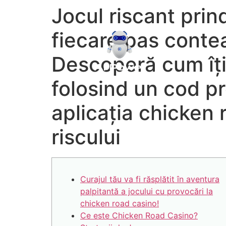
Jocul riscant prind
fiecare pas contea
Descoperă cum îți 
folosind un cod p
aplicația chicken 
riscului
Curajul tău va fi răsplătit în aventura
palpitantă a jocului cu provocări la
chicken road casino!
Ce este Chicken Road Casino?