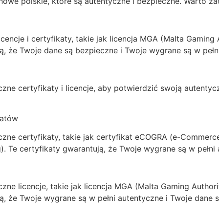
nowe polskie, które są autentyczne i bezpieczne. Warto z
encje i certyfikaty, takie jak licencja MGA (Malta Gaming
ą, że Twoje dane są bezpieczne i Twoje wygrane są w pełn
zne certyfikaty i licencje, aby potwierdzić swoją autent
katów
czne certyfikaty, takie jak certyfikat eCOGRA (e-Commerc
g). Te certyfikaty gwarantują, że Twoje wygrane są w pełni
zne licencje, takie jak licencja MGA (Malta Gaming Author
ą, że Twoje wygrane są w pełni autentyczne i Twoje dane 