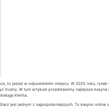
sce, to jesteś w odpowiednim miejscu. W 2025 roku, rynek k
ć trudny. W tym artykule przedstawimy najlepsze kasyna on
bsługę klienta.
Starz jest jednym z najpopularniejszych. To kasyno online 