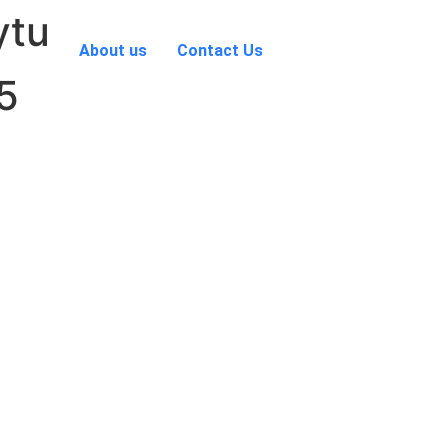
ytu
About us
Contact Us
5