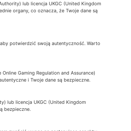
 Authority) lub licencja UKGC (United Kingdom
ednie organy, co oznacza, że Twoje dane są
e, aby potwierdzić swoją autentyczność. Warto
e Online Gaming Regulation and Assurance)
 autentyczne i Twoje dane są bezpieczne.
ity) lub licencja UKGC (United Kingdom
są bezpieczne.