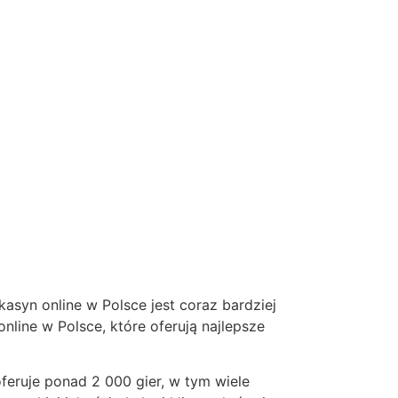
asyn online w Polsce jest coraz bardziej
line w Polsce, które oferują najlepsze
oferuje ponad 2 000 gier, w tym wiele