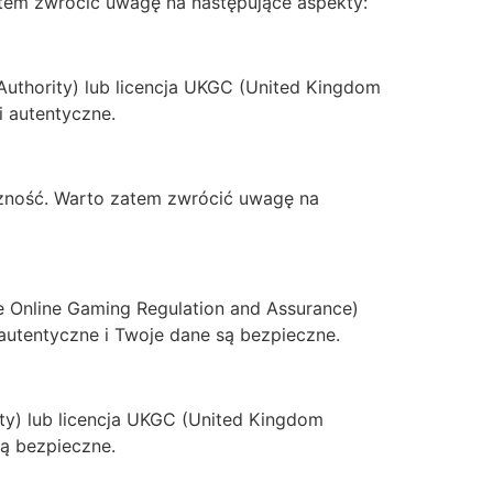
atem zwrócić uwagę na następujące aspekty:
 Authority) lub licencja UKGC (United Kingdom
i autentyczne.
yczność. Warto zatem zwrócić uwagę na
e Online Gaming Regulation and Assurance)
 autentyczne i Twoje dane są bezpieczne.
ity) lub licencja UKGC (United Kingdom
są bezpieczne.