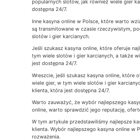
popularnych slotów, jak również wiele gier kar
dostępna 24/7.
Inne kasyna online w Polsce, które warto wzi
są transmitowane w czasie rzeczywistym, podc
slotów i gier karcianych.
Jeśli szukasz kasyna online, które oferuje na
tym wiele slotów i gier karcianych, a także w
jest dostępna 24/7.
Wreszcie, jeśli szukasz kasyna online, które 
wiele gier, w tym wiele slotów i gier karcian
klienta, która jest dostępna 24/7.
Warto zauważyć, że wybór najlepszego kasyn
online, warto sprawdzić jego reputację, ofertę
W tym artykule przedstawiliśmy najlepsze kas
klienta. Wybór najlepszego kasyna online w P
rozważenia.