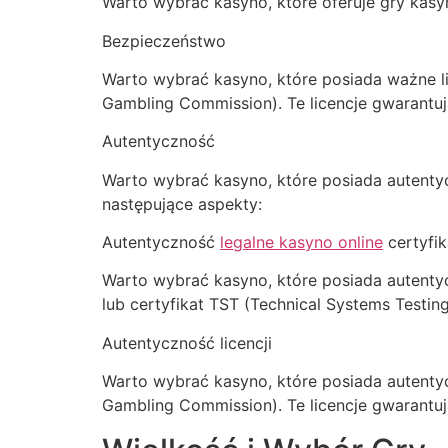
Warto wybrać kasyno, które oferuje gry kasy
Bezpieczeństwo
Warto wybrać kasyno, które posiada ważne lic
Gambling Commission). Te licencje gwarantuj
Autentyczność
Warto wybrać kasyno, które posiada autentyc
następujące aspekty:
Autentyczność
legalne kasyno online
certyfi
Warto wybrać kasyno, które posiada autenty
lub certyfikat TST (Technical Systems Testin
Autentyczność licencji
Warto wybrać kasyno, które posiada autentyc
Gambling Commission). Te licencje gwarantuj