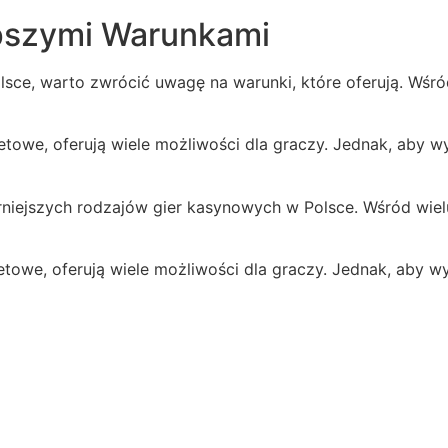
pszymi Warunkami
lsce, warto zwrócić uwagę na warunki, które oferują. Wśró
rnetowe, oferują wiele możliwości dla graczy. Jednak, aby 
rniejszych rodzajów gier kasynowych w Polsce. Wśród wielu
rnetowe, oferują wiele możliwości dla graczy. Jednak, aby 