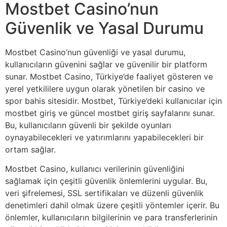
Mostbet Casino’nun
Güvenlik ve Yasal Durumu
Mostbet Casino’nun güvenliği ve yasal durumu,
kullanıcıların güvenini sağlar ve güvenilir bir platform
sunar. Mostbet Casino, Türkiye’de faaliyet gösteren ve
yerel yetkililere uygun olarak yönetilen bir casino ve
spor bahis sitesidir. Mostbet, Türkiye’deki kullanıcılar için
mostbet giriş ve güncel mostbet giriş sayfalarını sunar.
Bu, kullanıcıların güvenli bir şekilde oyunları
oynayabilecekleri ve yatırımlarını yapabilecekleri bir
ortam sağlar.
Mostbet Casino, kullanıcı verilerinin güvenliğini
sağlamak için çeşitli güvenlik önlemlerini uygular. Bu,
veri şifrelemesi, SSL sertifikaları ve düzenli güvenlik
denetimleri dahil olmak üzere çeşitli yöntemler içerir. Bu
önlemler, kullanıcıların bilgilerinin ve para transferlerinin