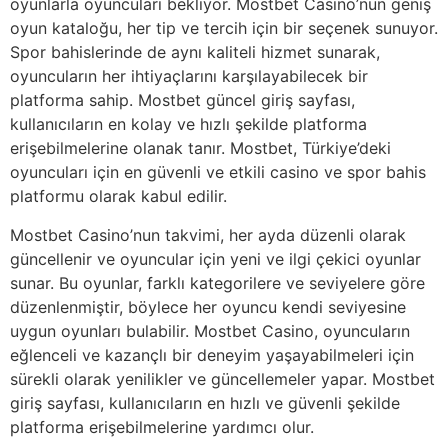
oyunlarla oyuncuları bekliyor. Mostbet Casino’nun geniş
oyun kataloğu, her tip ve tercih için bir seçenek sunuyor.
Spor bahislerinde de aynı kaliteli hizmet sunarak,
oyuncuların her ihtiyaçlarını karşılayabilecek bir
platforma sahip. Mostbet güncel giriş sayfası,
kullanıcıların en kolay ve hızlı şekilde platforma
erişebilmelerine olanak tanır. Mostbet, Türkiye’deki
oyuncuları için en güvenli ve etkili casino ve spor bahis
platformu olarak kabul edilir.
Mostbet Casino’nun takvimi, her ayda düzenli olarak
güncellenir ve oyuncular için yeni ve ilgi çekici oyunlar
sunar. Bu oyunlar, farklı kategorilere ve seviyelere göre
düzenlenmiştir, böylece her oyuncu kendi seviyesine
uygun oyunları bulabilir. Mostbet Casino, oyuncuların
eğlenceli ve kazançlı bir deneyim yaşayabilmeleri için
sürekli olarak yenilikler ve güncellemeler yapar. Mostbet
giriş sayfası, kullanıcıların en hızlı ve güvenli şekilde
platforma erişebilmelerine yardımcı olur.