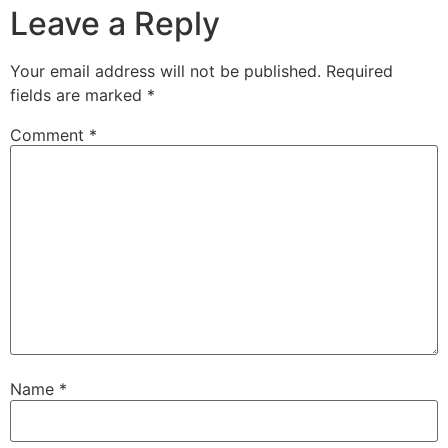
Leave a Reply
Your email address will not be published.
Required
fields are marked
*
Comment
*
Name
*