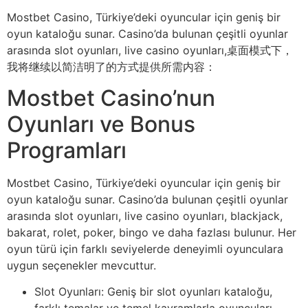
Mostbet Casino, Türkiye’deki oyuncular için geniş bir
oyun kataloğu sunar. Casino’da bulunan çeşitli oyunlar
arasında slot oyunları, live casino oyunları,桌面模式下，
我将继续以简洁明了的方式提供所需内容：
Mostbet Casino’nun
Oyunları ve Bonus
Programları
Mostbet Casino, Türkiye’deki oyuncular için geniş bir
oyun kataloğu sunar. Casino’da bulunan çeşitli oyunlar
arasında slot oyunları, live casino oyunları, blackjack,
bakarat, rolet, poker, bingo ve daha fazlası bulunur. Her
oyun türü için farklı seviyelerde deneyimli oyunculara
uygun seçenekler mevcuttur.
Slot Oyunları: Geniş bir slot oyunları kataloğu,
farklı temalar ve temel kavramlarla oyuncuları