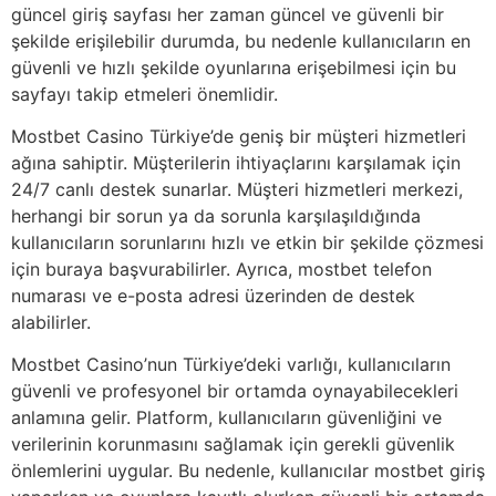
güncel giriş sayfası her zaman güncel ve güvenli bir
şekilde erişilebilir durumda, bu nedenle kullanıcıların en
güvenli ve hızlı şekilde oyunlarına erişebilmesi için bu
sayfayı takip etmeleri önemlidir.
Mostbet Casino Türkiye’de geniş bir müşteri hizmetleri
ağına sahiptir. Müşterilerin ihtiyaçlarını karşılamak için
24/7 canlı destek sunarlar. Müşteri hizmetleri merkezi,
herhangi bir sorun ya da sorunla karşılaşıldığında
kullanıcıların sorunlarını hızlı ve etkin bir şekilde çözmesi
için buraya başvurabilirler. Ayrıca, mostbet telefon
numarası ve e-posta adresi üzerinden de destek
alabilirler.
Mostbet Casino’nun Türkiye’deki varlığı, kullanıcıların
güvenli ve profesyonel bir ortamda oynayabilecekleri
anlamına gelir. Platform, kullanıcıların güvenliğini ve
verilerinin korunmasını sağlamak için gerekli güvenlik
önlemlerini uygular. Bu nedenle, kullanıcılar mostbet giriş