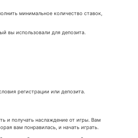
полнить минимальное количество ставок,
ый вы использовали для депозита.
словия регистрации или депозита.
ть и получать наслаждение от игры. Вам
орая вам понравилась, и начать играть.