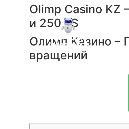
Olimp Casino KZ
и 250 FS
Олимп Казино – 
вращений