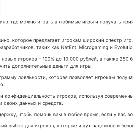
ино, где можно играть в любимые игры и получать при
зино, которое предлагает игрокам широкий спектр игр,
зработчиков, таких как NetEnt, Microgaming и Evolutio
новых игроков – 100% до 10 000 рублей, а также 250 б
учить дополнительные деньги для игры.
грамму лояльности, которая позволяет игрокам получ
о.
 и конфиденциальность игроков, используя современны
и своих данных и средств.
держку, чтобы помочь вам в любое время, если у вас в
ный выбор для игроков, которые ищут надежное и без