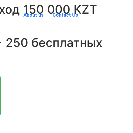
ход 150 000 KZT
About us
Contact Us
+ 250 бесплатных