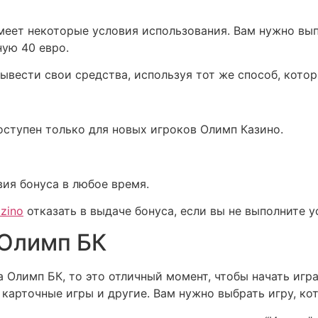
меет некоторые условия использования. Вам нужно вы
ную 40 евро.
ывести свои средства, используя тот же способ, котор
ступен только для новых игроков Олимп Казино.
ия бонуса в любое время.
azino
отказать в выдаче бонуса, если вы не выполните у
 Олимп БК
 Олимп БК, то это отличный момент, чтобы начать игра
карточные игры и другие. Вам нужно выбрать игру, кот