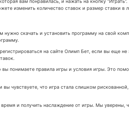
которая вам понравилась, и нажать на кнопку “Играть”
ожете изменить количество ставок и размер ставки в л
ам нужно скачать и установить программу на свой ком
ограмму.
регистрироваться на сайте Олимп Бет, если вы еще не
тавок.
о вы понимаете правила игры и условия игры. Это по
и вы чувствуете, что игра стала слишком рискованной
 время и получить наслаждение от игры. Мы уверены, ч