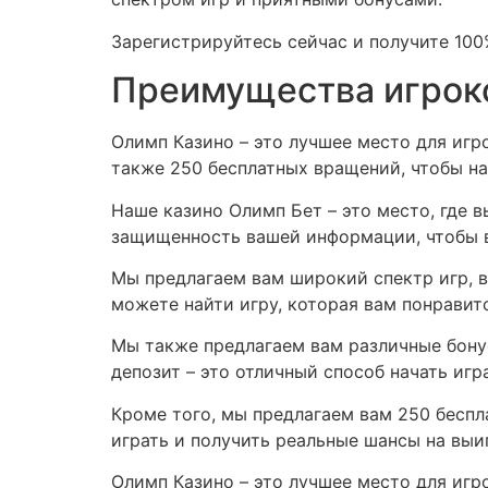
Зарегистрируйтесь сейчас и получите 100%
Преимущества игрок
Олимп Казино – это лучшее место для игр
также 250 бесплатных вращений, чтобы на
Наше казино Олимп Бет – это место, где
защищенность вашей информации, чтобы в
Мы предлагаем вам широкий спектр игр, в
можете найти игру, которая вам понравитс
Мы также предлагаем вам различные бонус
депозит – это отличный способ начать иг
Кроме того, мы предлагаем вам 250 беспл
играть и получить реальные шансы на выи
Олимп Казино – это лучшее место для игр