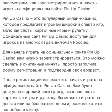
рассмотрим, как зарегистрироваться и начать
играть на официальном сайте Pin Up Casino.
Pin Up Casino – это популярный онлайн-казино,
которое предлагает игрокам широкий спектр игр,
включая слоты, карточные игры и рулетку.
Официальный сайт Pin Up Casino доступен для
игроков из многих стран, включая Россию.
Для начала играть на официальном сайте Pin Up
Casino вам нужно зарегистрироваться. Это можно
сделать в считанные минуты, просто заполнив
форму регистрации и подтвердив свой возраст.
После регистрации вы сможете начать играть на
официальном сайте Pin Up Casino. Вам будет
доступен широкий спектр игр, включая слоты,
карточные игры и рулетку. Вы можете играть на
деньги или на бесплатные деньги, если вы хотите
попробовать игру.