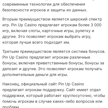
современные технологии для обеспечения
безопасности игроков и защиты их данных.
Вторым преимуществом является широкий спектр
игр. Pin Up Casino предлагает игрокам более 3 000
игр, включая слоты, карточные игры, рулетку и
другие. Это позволяет игрокам выбрать игру,
которая лучше всего подходит им.
Третьим преимуществом является система бонусов.
Pin Up Casino предлагает игрокам различные
бонусы, включая приветственные бонусы, бонусы за
депозит и другие. Это позволяет игрокам получать
дополнительные деньги для игры.
Наконец, официальный сайт Pin Up Casino
предлагает игрокам поддержку. Сайт имеет отдел
поддержки, который работает круглосуточно, чтобы
помочь игрокам в случае каких-либо вопросов или
проблем.