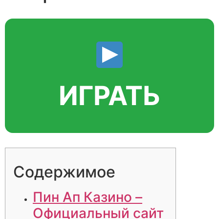
ИГРАТЬ
Содержимое
Пин Ап Казино –
Официальный сайт