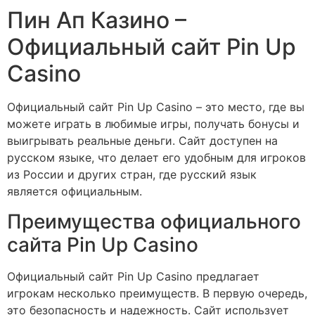
Пин Ап Казино –
Официальный сайт Pin Up
Casino
Официальный сайт Pin Up Casino – это место, где вы
можете играть в любимые игры, получать бонусы и
выигрывать реальные деньги. Сайт доступен на
русском языке, что делает его удобным для игроков
из России и других стран, где русский язык
является официальным.
Преимущества официального
сайта Pin Up Casino
Официальный сайт Pin Up Casino предлагает
игрокам несколько преимуществ. В первую очередь,
это безопасность и надежность. Сайт использует