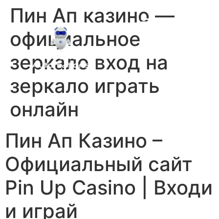
Пин Ап казино —
официальное
зеркало вход на
зеркало играть
онлайн
Пин Ап Казино –
Официальный сайт
Pin Up Casino | Входи
и играй