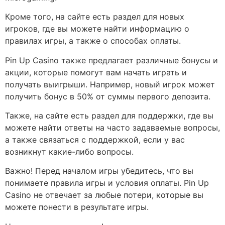
Кроме того, на сайте есть раздел для новых
игроков, где вы можете найти информацию о
правилах игры, а также о способах оплаты.
Pin Up Casino также предлагает различные бонусы и
акции, которые помогут вам начать играть и
получать выигрыши. Например, новый игрок может
получить бонус в 50% от суммы первого депозита.
Также, на сайте есть раздел для поддержки, где вы
можете найти ответы на часто задаваемые вопросы,
а также связаться с поддержкой, если у вас
возникнут какие-либо вопросы.
Важно! Перед началом игры убедитесь, что вы
понимаете правила игры и условия оплаты. Pin Up
Casino не отвечает за любые потери, которые вы
можете понести в результате игры.