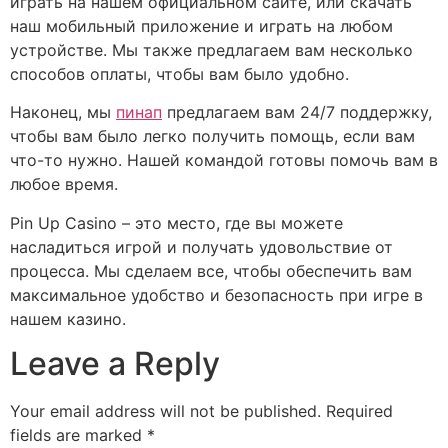
играть на нашем официальном сайте, или скачать
наш мобильный приложение и играть на любом
устройстве. Мы также предлагаем вам несколько
способов оплаты, чтобы вам было удобно.
Наконец, мы
пинап
предлагаем вам 24/7 поддержку,
чтобы вам было легко получить помощь, если вам
что-то нужно. Нашей командой готовы помочь вам в
любое время.
Pin Up Casino – это место, где вы можете
насладиться игрой и получать удовольствие от
процесса. Мы сделаем все, чтобы обеспечить вам
максимальное удобство и безопасность при игре в
нашем казино.
Leave a Reply
Your email address will not be published.
Required
fields are marked
*