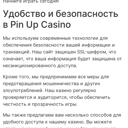
Начните играть сегодня!
Удобство и безопасность
в Pin Up Casino
Мы используем современные технологии для
обеспечения безопасности вашей информации и
транзакций. Наш сайт защищен SSL-шифром, что
означает, что ваша информация будет защищена от
несанкционированного доступа.
Кроме того, мы предпринимаем все меры для
предотвращения мошенничества и других
злоупотреблений. Наш казино регулярно
проверяется и аудиторится, чтобы обеспечить
честность и прозрачность игры.
Мы также предлагаем вам несколько способов для
удобного доступа к нашему казино. Вы можете