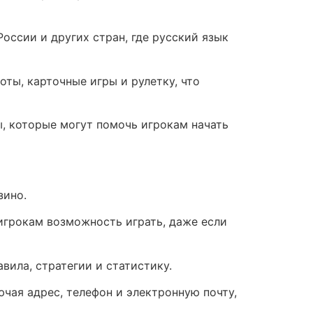
России и других стран, где русский язык
оты, карточные игры и рулетку, что
, которые могут помочь игрокам начать
зино.
 игрокам возможность играть, даже если
вила, стратегии и статистику.
чая адрес, телефон и электронную почту,