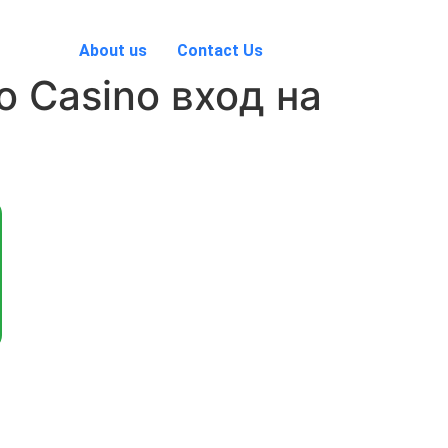
About us
Contact Us
o Casino вход на