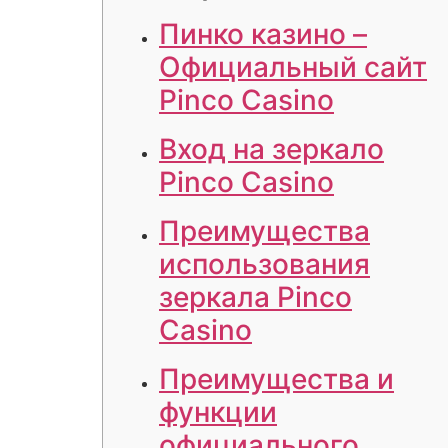
Пинко казино –
Официальный сайт
Pinco Casino
Вход на зеркало
Pinco Casino
Преимущества
использования
зеркала Pinco
Casino
Преимущества и
функции
официального