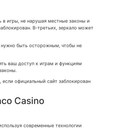
 в игры, не нарушая местные законы и
заблокирован. В-третьих, зеркало может
м нужно быть осторожным, чтобы не
нять ваш доступ к играм и функциям
законы.
о, если официальный сайт заблокирован
co Casino
 используя современные технологии