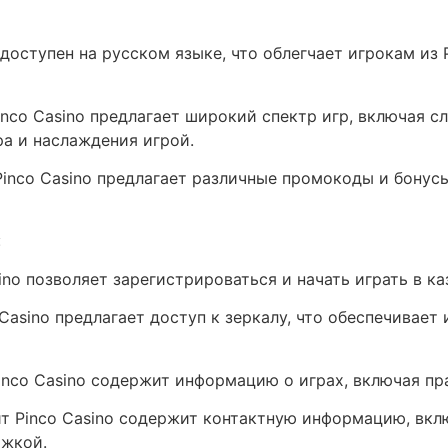
доступен на русском языке, что облегчает игрокам из 
co Casino предлагает широкий спектр игр, включая сл
а и наслаждения игрой.
inco Casino предлагает различные промокоды и бонусы
:
no позволяет зарегистрироваться и начать играть в ка
Casino предлагает доступ к зеркалу, что обеспечивает
nco Casino содержит информацию о играх, включая пра
 Pinco Casino содержит контактную информацию, вклю
ржкой.