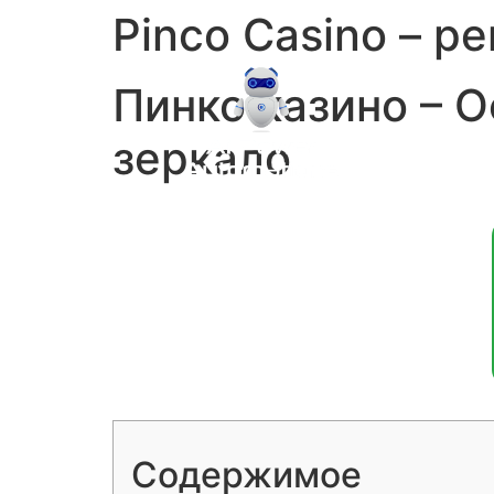
Pinco Casino – р
Пинко казино – О
зеркало
Содержимое