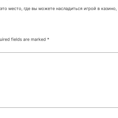
 это место, где вы можете насладиться игрой в казино
uired fields are marked
*