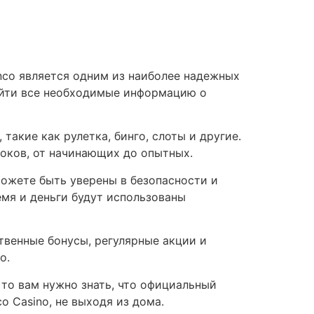
inco является одним из наиболее надежных
найти все необходимые информацию о
 такие как рулетка, бинго, слоты и другие.
роков, от начинающих до опытных.
 можете быть уверены в безопасности и
емя и деньги будут использованы
твенные бонусы, регулярные акции и
o.
, то вам нужно знать, что официальный
o Casino, не выходя из дома.