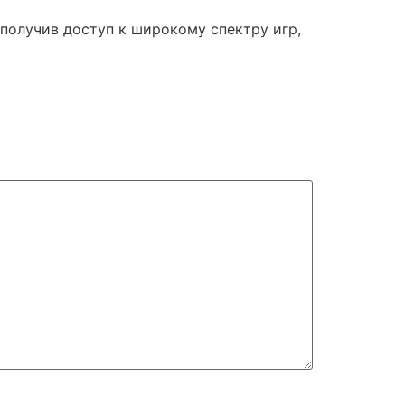
, получив доступ к широкому спектру игр,