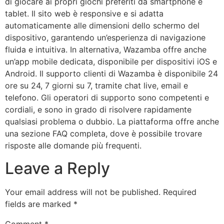
di giocare ai propri giochi preferiti da smartphone e
tablet. Il sito web è responsive e si adatta
automaticamente alle dimensioni dello schermo del
dispositivo, garantendo un’esperienza di navigazione
fluida e intuitiva. In alternativa, Wazamba offre anche
un’app mobile dedicata, disponibile per dispositivi iOS e
Android. Il supporto clienti di Wazamba è disponibile 24
ore su 24, 7 giorni su 7, tramite chat live, email e
telefono. Gli operatori di supporto sono competenti e
cordiali, e sono in grado di risolvere rapidamente
qualsiasi problema o dubbio. La piattaforma offre anche
una sezione FAQ completa, dove è possibile trovare
risposte alle domande più frequenti.
Leave a Reply
Your email address will not be published.
Required
fields are marked
*
Comment
*