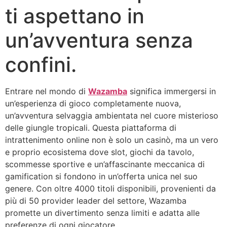
ti aspettano in
un’avventura senza
confini.
Entrare nel mondo di
Wazamba
significa immergersi in
un’esperienza di gioco completamente nuova,
un’avventura selvaggia ambientata nel cuore misterioso
delle giungle tropicali. Questa piattaforma di
intrattenimento online non è solo un casinò, ma un vero
e proprio ecosistema dove slot, giochi da tavolo,
scommesse sportive e un’affascinante meccanica di
gamification si fondono in un’offerta unica nel suo
genere. Con oltre 4000 titoli disponibili, provenienti da
più di 50 provider leader del settore, Wazamba
promette un divertimento senza limiti e adatta alle
preferenze di ogni giocatore.