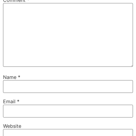
Name
*
Email
*
Website