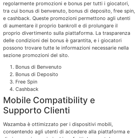
regolarmente promozioni e bonus per tutti i giocatori,
tra cui bonus di benvenuto, bonus di deposito, free spin,
e cashback. Queste promozioni permettono agli utenti
di aumentare il proprio bankroll e di prolungare il
proprio divertimento sulla piattaforma. La trasparenza
delle condizioni dei bonus è garantita, e i giocatori
possono trovare tutte le informazioni necessarie nella
sezione promozioni del sito.
Bonus di Benvenuto
Bonus di Deposito
Free Spin
Cashback
Mobile Compatibility e
Supporto Clienti
Wazamba è ottimizzato per i dispositivi mobili,
consentendo agli utenti di accedere alla piattaforma e