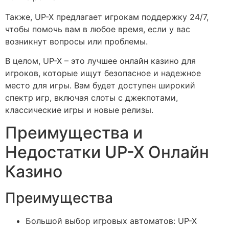
Также, UP-X предлагает игрокам поддержку 24/7,
чтобы помочь вам в любое время, если у вас
возникнут вопросы или проблемы.
В целом, UP-X – это лучшее онлайн казино для
игроков, которые ищут безопасное и надежное
место для игры. Вам будет доступен широкий
спектр игр, включая слоты с джекпотами,
классические игры и новые релизы.
Преимущества и
Недостатки UP-X Онлайн
Казино
Преимущества
Большой выбор игровых автоматов: UP-X