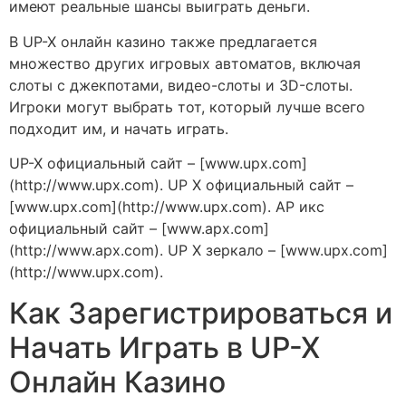
имеют реальные шансы выиграть деньги.
В UP-X онлайн казино также предлагается
множество других игровых автоматов, включая
слоты с джекпотами, видео-слоты и 3D-слоты.
Игроки могут выбрать тот, который лучше всего
подходит им, и начать играть.
UP-X официальный сайт – [www.upx.com]
(http://www.upx.com). UP X официальный сайт –
[www.upx.com](http://www.upx.com). AP икс
официальный сайт – [www.apx.com]
(http://www.apx.com). UP X зеркало – [www.upx.com]
(http://www.upx.com).
Как Зарегистрироваться и
Начать Играть в UP-X
Онлайн Казино