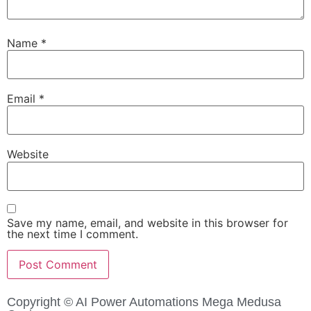
Name
*
Email
*
Website
Save my name, email, and website in this browser for
the next time I comment.
Copyright © AI Power Automations
Mega Medusa