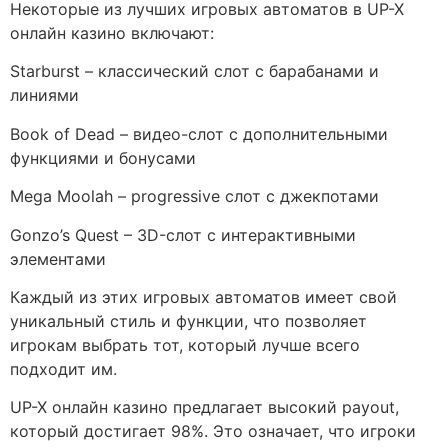
Некоторые из лучших игровых автоматов в UP-X
онлайн казино включают:
Starburst – классический слот с барабанами и
линиями
Book of Dead – видео-слот с дополнительными
функциями и бонусами
Mega Moolah – progressive слот с джекпотами
Gonzo’s Quest – 3D-слот с интерактивными
элементами
Каждый из этих игровых автоматов имеет свой
уникальный стиль и функции, что позволяет
игрокам выбрать тот, который лучше всего
подходит им.
UP-X онлайн казино предлагает высокий payout,
который достигает 98%. Это означает, что игроки