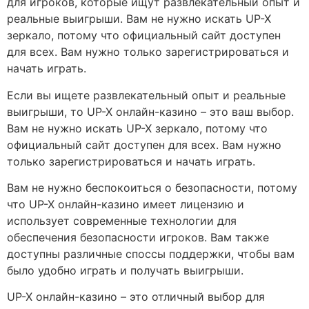
для игроков, которые ищут развлекательный опыт и
реальные выигрыши. Вам не нужно искать UP-X
зеркало, потому что официальный сайт доступен
для всех. Вам нужно только зарегистрироваться и
начать играть.
Если вы ищете развлекательный опыт и реальные
выигрыши, то UP-X онлайн-казино – это ваш выбор.
Вам не нужно искать UP-X зеркало, потому что
официальный сайт доступен для всех. Вам нужно
только зарегистрироваться и начать играть.
Вам не нужно беспокоиться о безопасности, потому
что UP-X онлайн-казино имеет лицензию и
использует современные технологии для
обеспечения безопасности игроков. Вам также
доступны различные споссы поддержки, чтобы вам
было удобно играть и получать выигрыши.
UP-X онлайн-казино – это отличный выбор для