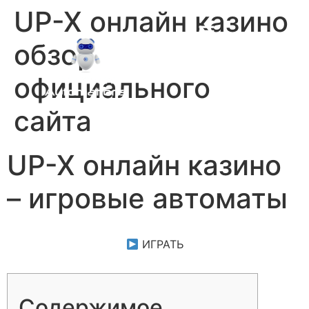
UP-X онлайн казино
обзор
официального
сайта
UP-X онлайн казино
– игровые автоматы
ИГРАТЬ
Содержимое