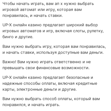
Чтобы начать играть, вам ап х нужно выбрать
игровой автомат или игру, которая вам
понравилась, и начать ставки.
UP-X онлайн казино предлагает широкий выбор
игровых автоматов и игр, включая слоты, рулетку,
бинго и другие.
Вам нужно выбрать игру, которая вам понравилась,
и начать ставки, используя доступные вам деньги.
Важно! Вам нужно играть ответственно и не
превышать свои финансовые возможности.
UP-X онлайн казино предлагает безопасные и
надежные способы оплаты, включая кредитные
карты, электронные деньги и другие.
Вам нужно выбрать способ оплаты, который вам
понравился, и начать играть.