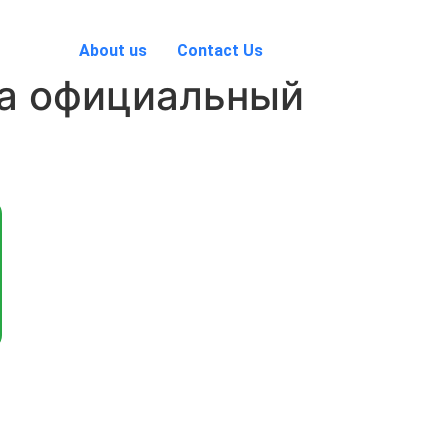
About us
Contact Us
на официальный