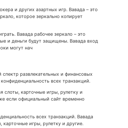
окера и других азартных игр. Вавада – это
еркало, которое зеркально копирует
играть. Вавада рабочее зеркало – это
ные и деньги будут защищены. Вавада вход
роки могут нач
й спектр развлекательных и финансовых
и конфиденциальность всех транзакций.
я слоты, карточные игры, рулетку и
даже если официальный сайт временно
иденциальность всех транзакций. Вавада
 карточные игры, рулетку и другие.