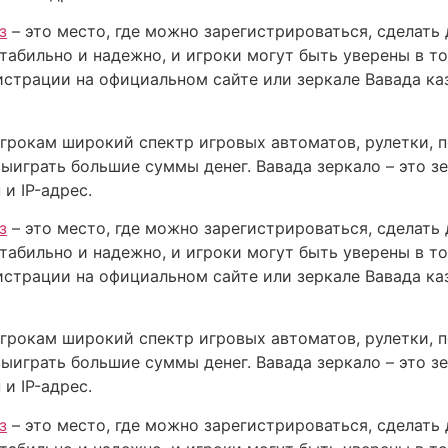
з
– это место, где можно зарегистрироваться, сделать 
стабильно и надежно, и игроки могут быть уверены в то
истрации на официальном сайте или зеркале Вавада каз
игрокам широкий спектр игровых автоматов, рулетки, п
выиграть большие суммы денег. Вавада зеркало – это з
и IP-адрес.
з
– это место, где можно зарегистрироваться, сделать 
стабильно и надежно, и игроки могут быть уверены в то
истрации на официальном сайте или зеркале Вавада каз
игрокам широкий спектр игровых автоматов, рулетки, п
выиграть большие суммы денег. Вавада зеркало – это з
и IP-адрес.
з
– это место, где можно зарегистрироваться, сделать 