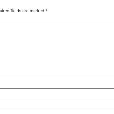
uired fields are marked
*