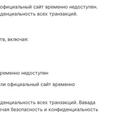
и официальный сайт временно недоступен.
иденциальность всех транзакций.
в, включая:
временно недоступен
если официальный сайт временно
иденциальность всех транзакций. Вавада
ючая безопасность и конфиденциальность