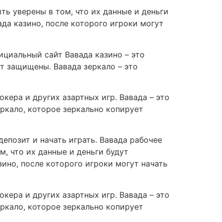
ть уверены в том, что их данные и деньги
да казино, после которого игроки могут
ициальный сайт Вавада казино – это
ут защищены. Вавада зеркало – это
окера и других азартных игр. Вавада – это
еркало, которое зеркально копирует
депозит и начать играть. Вавада рабочее
м, что их данные и деньги будут
ино, после которого игроки могут начать
окера и других азартных игр. Вавада – это
еркало, которое зеркально копирует