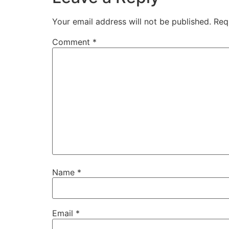
Your email address will not be published.
Req
Comment
*
Name
*
Email
*