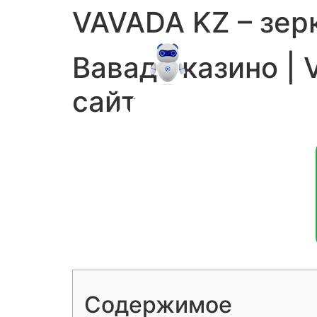
VAVADA KZ – зер
Вавада казино |
сайт
Содержимое