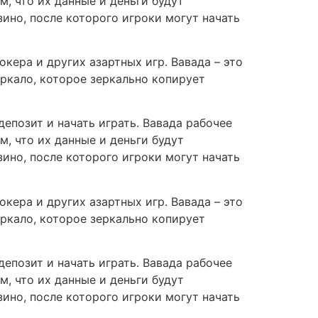
м, что их данные и деньги будут
ино, после которого игроки могут начать
окера и других азартных игр. Вавада – это
еркало, которое зеркально копирует
депозит и начать играть. Вавада рабочее
м, что их данные и деньги будут
ино, после которого игроки могут начать
окера и других азартных игр. Вавада – это
еркало, которое зеркально копирует
депозит и начать играть. Вавада рабочее
м, что их данные и деньги будут
ино, после которого игроки могут начать