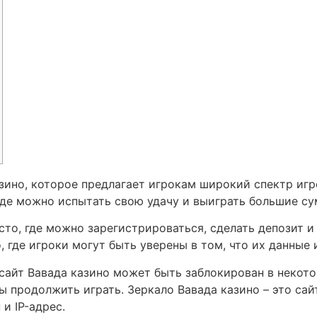
азино, которое предлагает игрокам широкий спектр игр
 где можно испытать свою удачу и выиграть большие су
сто, где можно зарегистрироваться, сделать депозит и
, где игроки могут быть уверены в том, что их данные
сайт Вавада казино может быть заблокирован в некото
ы продолжить играть. Зеркало Вавада казино – это сай
и IP-адрес.