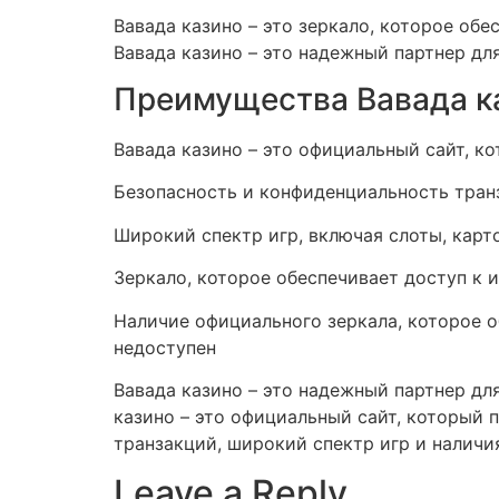
Вавада казино – это зеркало, которое об
Вавада казино – это надежный партнер дл
Преимущества Вавада к
Вавада казино – это официальный сайт, к
Безопасность и конфиденциальность тран
Широкий спектр игр, включая слоты, карт
Зеркало, которое обеспечивает доступ к 
Наличие официального зеркала, которое о
недоступен
Вавада казино – это надежный партнер дл
казино – это официальный сайт, который
транзакций, широкий спектр игр и наличи
Leave a Reply