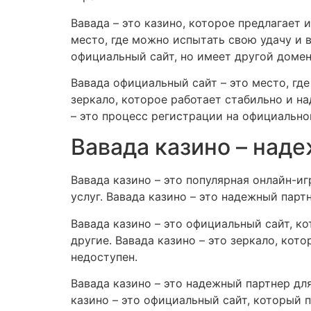
Вавада – это казино, которое предлагает 
место, где можно испытать свою удачу и 
официальный сайт, но имеет другой домен 
Вавада официальный сайт – это место, где
зеркало, которое работает стабильно и на
– это процесс регистрации на официальном
Вавада казино – над
Вавада казино – это популярная онлайн-и
услуг. Вавада казино – это надежный пар
Вавада казино – это официальный сайт, к
другие. Вавада казино – это зеркало, ко
недоступен.
Вавада казино – это надежный партнер дл
казино – это официальный сайт, который п