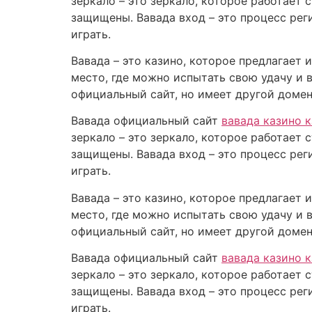
зеркало – это зеркало, которое работает 
защищены. Вавада вход – это процесс рег
играть.
Вавада – это казино, которое предлагает 
место, где можно испытать свою удачу и 
официальный сайт, но имеет другой домен 
Вавада официальный сайт
вавада казино к
зеркало – это зеркало, которое работает 
защищены. Вавада вход – это процесс рег
играть.
Вавада – это казино, которое предлагает 
место, где можно испытать свою удачу и 
официальный сайт, но имеет другой домен 
Вавада официальный сайт
вавада казино к
зеркало – это зеркало, которое работает 
защищены. Вавада вход – это процесс рег
играть.